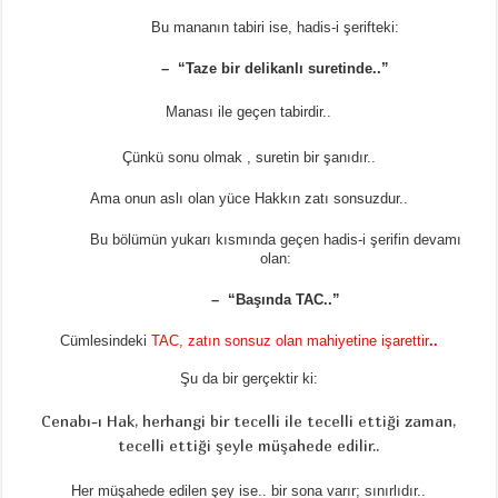
Bu mananın tabiri ise, hadis-i şerifteki:
– “Taze bir delikanlı suretinde..”
Manası ile geçen tabirdir..
Çünkü sonu olmak , suretin bir şanıdır..
Ama onun aslı olan yüce Hakkın zatı sonsuzdur..
Bu bölümün yukarı kısmında geçen hadis-i şerifin devamı
olan:
– “Başında TAC..”
Cümlesindeki
TAC, zatın sonsuz olan mahiyetine işarettir
..
Şu da bir gerçektir ki:
Cenabı-ı Hak, herhangi bir tecelli ile tecelli ettiği zaman,
tecelli ettiği şeyle müşahede edilir..
Her müşahede edilen şey ise.. bir sona varır; sınırlıdır..