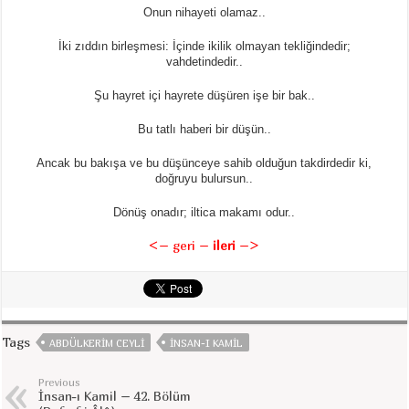
Onun nihayeti olamaz..
İki zıddın birleşmesi: İçinde ikilik olmayan tekliğindedir;
vahdetindedir..
Şu hayret içi hayrete düşüren işe bir bak..
Bu tatlı haberi bir düşün..
Ancak bu bakışa ve bu düşünceye sahib olduğun takdirdedir ki,
doğruyu bulursun..
Dönüş onadır; iltica makamı odur..
<– geri
–
ileri
–>
Tags
ABDÜLKERIM CEYLI
INSAN-I KAMIL
Previous
İnsan-ı Kamil – 42. Bölüm