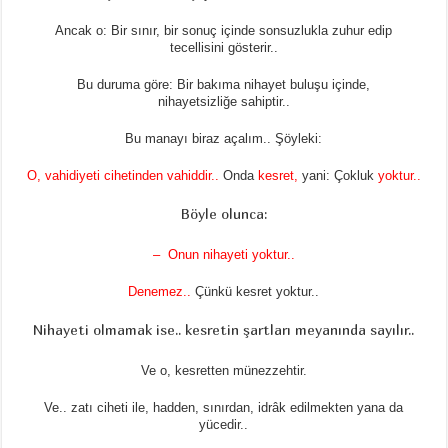
Ancak o: Bir sınır, bir sonuç içinde sonsuzlukla zuhur edip
tecellisini gösterir..
Bu duruma göre: Bir bakıma nihayet buluşu içinde,
nihayetsizliğe sahiptir..
Bu manayı biraz açalım.. Şöyleki:
O,
vahidiyeti cihetinden vahiddir
..
Onda
kesret
,
yani: Çokluk
yoktur
..
Böyle olunca:
–
Onun nihayeti yoktur
..
Denemez
..
Çünkü kesret yoktur..
Nihayeti olmamak ise.. kesretin şartları meyanında sayılır..
Ve o, kesretten münezzehtir.
Ve.. zatı ciheti ile, hadden, sınırdan, idrâk edilmekten yana da
yücedir..