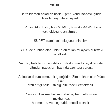
Anlatır..
Üstte kısmen anlatılan hadis-i şerif, kendi manası içinde;
bize bir keşif ihsan eyledi..
.. Ve anlatılan halin; hem SURET, hem de MANA olarak
vaki olduğunu anlatmıştır..
SURET olarak vaki oluşunu anlatalım:
Bu, Yüce sübhan olan Hakkın anlatılan muayyen suretteki
tecellisidir..
Ve.. bu, belli taht üzerindeki sınırlı durumudur..ayaklarında,
altından pabuçları, başında özel tacı vardır..
Anlatılan durum olmaz bir iş değildir.. Zira sübhan olan Yüce
Hak,
arzu ettiği halle, istediği gibi tecelli etmektedir..
Sonra o: Her menkul ve makulde, her mefhum ve
mevhumda,
her mesmu ve meşhudda tecelli edendir..