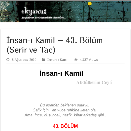
İnsan-ı Kamil – 43. Bölüm
(Serir ve Tac)
8 Ağustos 2010
İnsan-ı Kamil
4,737 Views
İnsan-ı Kamil
Abdûlkerîm Ceylî
Bu eserden beklenen odur ki;
Salik için , en yüce refikîne ileten ola..
Ama, ince, düşünceli, nazik, kibar arkadaş gibi..
43. BÖLÜM