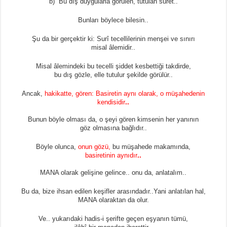
b) Bu dış duygularla görülen, tutulan suret..
Bunları böylece bilesin..
Şu da bir gerçektir ki: Surî tecellilerinin menşei ve sınırı
misal âlemidir..
Misal âlemindeki bu tecelli şiddet kesbettiği takdirde,
bu dış gözle, elle tutulur şekilde görülür..
Ancak,
hakikatte, gören: Basiretin aynı olarak, o müşahedenin
kendisidir
..
Bunun böyle olması da, o şeyi gören kimsenin her yanının
göz olmasına bağlıdır..
Böyle olunca,
onun gözü
,
bu müşahede makamında,
basiretinin aynıdır
..
MANA olarak gelişine gelince.. onu da, anlatalım..
Bu da, bize ihsan edilen keşifler arasındadır..Yani anlatılan hal,
MANA olaraktan da olur.
Ve.. yukarıdaki hadis-i şerifte geçen eşyanın tümü,