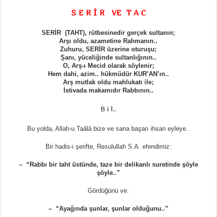
S E R İ R VE T A C
SERİR (TAHT), rütbesinedir gerçek sultanın;
Arşı oldu, azametine Rahmanın..
Zuhuru, SERİR üzerine oturuşu;
Şanı, yüceliğinde sultanlığının..
O, Arş-ı Mecid olarak söylenir;
Hem dahi, azim.. hükmüdür KUR’AN’ın..
Arş mutlak oldu mahlukatı ile;
İstivada makamıdır Rabbının..
B i l..
Bu yolda, Allah-u Taâlâ bize ve sana başarı ihsan eyleye..
Bir hadis-i şerifte, Resulullah S.A. efendimiz:
– “Rabbı bir taht üstünde, taze bir delikanlı suretinde şöyle
şöyle..”
Gördüğünü ve:
– “Ayağında şunlar, şunlar olduğunu..”