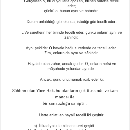
Gerçekten o, bu duygularla görülen, bilinen surette tecelli
eder;
çünkü o, bunun aynı ve batındır..
Durum anlatıldığı gibi olunca, istediği gibi tecelli eder..
..Ve suretlerin her birinde tecelli eder; çünkü onların aynı ve
zâhiridir..
Aynı şekilde: O hayale bağlı suretlerde de tecelli eder..
Zira, onların da aynı ve zâhiridir..
Hayalde olan zuhur, ancak şudur: O, onların nefsi ve
müşahede yolundan aynıdır..
Ancak, şunu unutmamak icab eder ki:
Sübhan olan Yüce Hak, bu olanların çok ötesinde ve tam
manası ile
bir sonsuzluğa sahiptir..
Üstte anlatılan hayalî tecelli iki çeşittir:
a) İtikad yolu ile bilinen suret çeşidi..