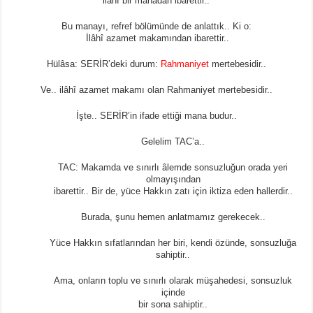
ilâhî bir manadan ibarettir..
Bu manayı, refref bölümünde de anlattık.. Ki o:
İlâhî azamet makamından ibarettir..
Hülâsa: SERİR’deki durum:
Rahmaniyet
mertebesidir..
Ve.. ilâhî azamet makamı olan Rahmaniyet mertebesidir..
İşte.. SERİR’in ifade ettiği mana budur..
Gelelim TAC’a..
TAC: Makamda ve sınırlı âlemde sonsuzluğun orada yeri
olmayışından
ibarettir.. Bir de, yüce Hakkın zatı için iktiza eden hallerdir..
Burada, şunu hemen anlatmamız gerekecek..
Yüce Hakkın sıfatlarından her biri, kendi özünde, sonsuzluğa
sahiptir..
Ama, onların toplu ve sınırlı olarak müşahedesi, sonsuzluk
içinde
bir sona sahiptir..