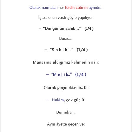
Olarak nam alan
her
ferdin zatının
aynıdır..
İşte.. onun vasfı şöyle yapılıyor:
– “Din günün sahibi..” (1/4 )
Burada:
– “S a h i b i..” (1/4 )
Manasına aldığımız kelimenin aslı:
– “M e l i k..” (1/4 )
Olarak geçmektedir.. Ki:
– Hakim,
çok güçlü..
Demektir..
Aynı âyette geçen ve: