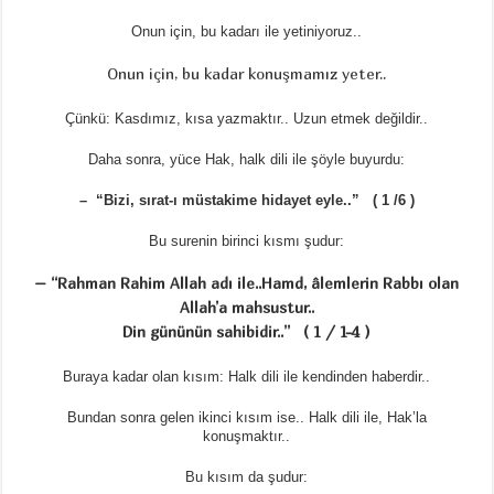
Onun için, bu kadarı ile yetiniyoruz..
Onun için, bu kadar konuşmamız yeter..
Çünkü: Kasdımız, kısa yazmaktır.. Uzun etmek değildir..
Daha sonra, yüce Hak, halk dili ile şöyle buyurdu:
– “Bizi, sırat-ı müstakime hidayet eyle..” ( 1 /6 )
Bu surenin birinci kısmı şudur:
– “Rahman Rahim Allah adı ile..Hamd, âlemlerin Rabbı olan
Allah’a mahsustur..
Din gününün sahibidir..” ( 1 / 1-4 )
Buraya kadar olan kısım: Halk dili ile kendinden haberdir..
Bundan sonra gelen ikinci kısım ise.. Halk dili ile, Hak’la
konuşmaktır..
Bu kısım da şudur: