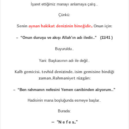
İşaret ettiğimiz manayı anlamaya çalış..
Çünkü:
Senin
aynan hakikat denizinin bineğidir
..
Onun için:
– “Onun duruşu ve akışı Allah’ın adı iledir..” (11/41 )
Buyuruldu..
Yani: Başkasının adı ile değil..
Kalb gemicisi, tevhid denizinde, isim gemisine bindiği
zaman..Rahmaniyet rüzgârı:
– “Ben rahmanın nefesini Yemen canibinden alıyorum..”
Hadisinin mana boşluğunda esmeye başlar..
Burada:
– “N e f e s..”