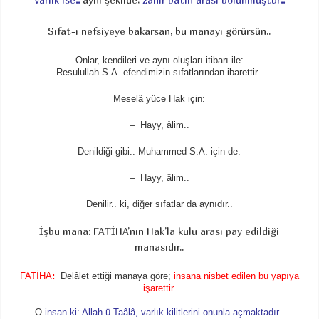
Sıfat-ı nefsiyeye bakarsan, bu manayı görürsün..
Onlar, kendileri ve aynı oluşları itibarı ile:
Resulullah S.A. efendimizin sıfatlarından ibarettir..
Meselâ yüce Hak için:
– Hayy, âlim..
Denildiği gibi.. Muhammed S.A. için de:
– Hayy, âlim..
Denilir.. ki, diğer sıfatlar da aynıdır..
İşbu mana: FATİHA’nın Hak’la kulu arası pay edildiği
manasıdır..
FATİHA
:
Delâlet ettiği manaya göre;
insana nisbet edilen bu yapıya
işarettir.
O
insan ki: Allah-ü Taâlâ, varlık kilitlerini onunla açmaktadır..