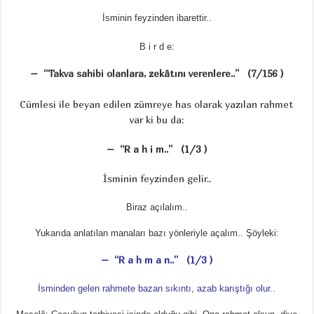
İsminin feyzinden ibarettir..
B i r d e:
– “Takva sahibi olanlara, zekâtını verenlere..” (7/156 )
Cümlesi ile beyan edilen zümreye has olarak yazılan rahmet
var ki bu da:
– “R a h i m..” (1/3 )
İsminin feyzinden gelir..
Biraz açılalım..
Yukarıda anlatılan manaları bazı yönleriyle açalım.. Şöyleki:
– “R a h m a n..” (1/3 )
İsminden gelen rahmete bazan sıkıntı, azab karıştığı olur..