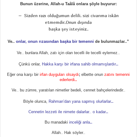
Bunun üzerine, Allah-u Taâlâ onlara şöyle buyurur:
– Sizden razı olduğumun delili, sizi civarıma iskân
etmemdir..Onun dışında
başka şey isteyiniz..
Ve..
onlar, onun rızasından başka bir temenni
de bulunmazlar..”
Ve.. bunlara Allah, zatı için olan tecelli ile tecelli eylemez..
Çünkü onlar,
Hakka karşı bir irfana sahib olmamışlardır
..
Eğer ona karşı bir
irfan duyguları olsaydı
;
elbette onun
zatını temenni
ederlerdi
..
Ve.. bu zümre, yaratılan nimetler bedeli, cennet bahçelerindedir..
Böyle olunca,
Rahman’dan yana sapmış olurlarlar
..
Cennetin lezzeti ile nimete dalarlar.. o kadar
..
Bu manadaki
inceliği anla
..
Allah.. Hak söyler..