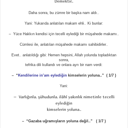
Demektir..
Daha sonra, bu zümre bir başka nam aldı..
Yani: Yukarıda anlatılan makam ehli.. Ki bunlar:
– Yüce Hakkın kendisi için tecelli eylediği bir müşahede makamı..
Cümlesi ile, anlatılan müşahede makamı sahibidirler..
Evet.. anlatıldığı gibi: Hemen hepsini, Allah yolunda topladıktan
sonra,
tefrika dili kullandı ve onlara ayrı bir nam verdi:
– “
Kendilerine in’am eylediğin
kimselerin yoluna..” ( 1/7 )
Yani:
– Varlığınla, şühudunla, ilâhî yakınlık nimetinle tecelli
eylediğin
kimselerin yoluna..
– “Gazaba uğramışların yoluna değil..” ( 1/7 )