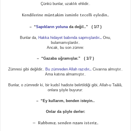
Çünkü bunlar, uzaklık ehlidir..
Kendilerine müntakim isminle tecelli eyledin..
– “
Sapıkların yoluna
da değil..” ( 1/7 )
Bunlar da,
Hakka hidayet babında sapmışlardır
..
Onu,
bulamamışlardır..
Ancak, bu son zümre:
– “Gazaba uğramışlar.” ( 1/7 )
Zümresi gibi değildir..
Bu zümreden Allah razıdır
..
Civarına almıştır..
Ama katına almamıştır..
Bunlar, o zümredir ki, bir kudsî hadiste belirtildiği gibi, Allah-u Taâlâ,
onlara şöyle buyurur:
– “Ey kullarım, benden isteyin..
Onlar da şöyle derler:
– Rabbımız, senden rızanı isteriz..