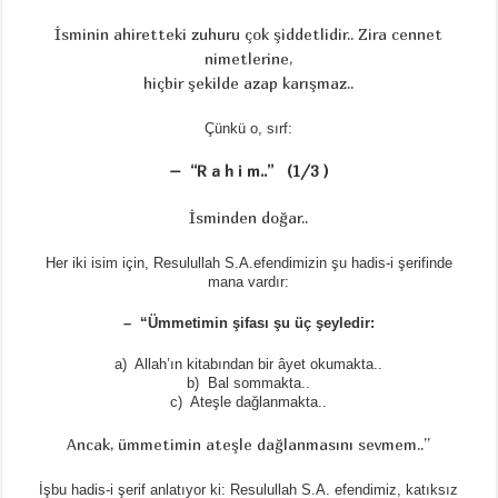
İsminin ahiretteki zuhuru çok şiddetlidir.. Zira cennet
nimetlerine,
hiçbir şekilde azap karışmaz..
Çünkü o, sırf:
– “R a h i m..” (1/3 )
İsminden doğar..
Her iki isim için, Resulullah S.A.efendimizin şu hadis-i şerifinde
mana vardır:
– “Ümmetimin şifası şu üç şeyledir:
a) Allah’ın kitabından bir âyet okumakta..
b) Bal sommakta..
c) Ateşle dağlanmakta..
Ancak, ümmetimin ateşle dağlanmasını sevmem..”
İşbu hadis-i şerif anlatıyor ki: Resulullah S.A. efendimiz, katıksız