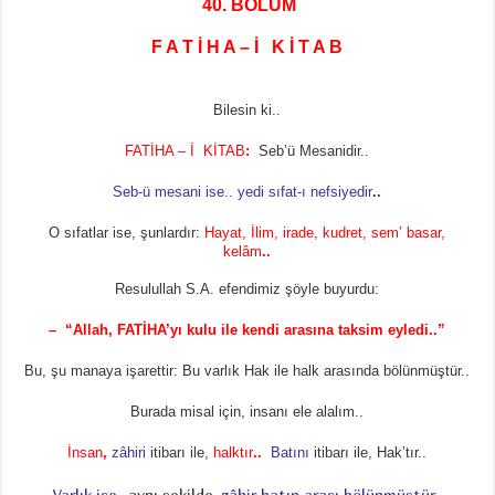
40
. BÖLÜM
F A T İ H A – İ K İ T A B
Bilesin ki..
FATİHA – İ KİTAB
:
Seb’ü Mesanidir..
Seb-ü mesani ise.. yedi sıfat-ı nefsiyedir
..
O sıfatlar ise, şunlardır:
Hayat, İlim, irade, kudret, sem’ basar,
kelâm
..
Resulullah S.A. efendimiz şöyle buyurdu:
– “Allah, FATİHA’yı kulu ile kendi arasına taksim eyledi..”
Bu, şu manaya işarettir: Bu varlık Hak ile halk arasında bölünmüştür..
Burada misal için, insanı ele alalım..
İnsan
,
zâhiri
itibarı ile,
halktır
..
Batını
itibarı ile, Hak’tır..
Varlık ise
..
aynı şekilde,
zâhir batın arası bölünmüştür
..