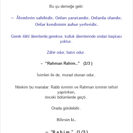
Bu şu demeğe gelir:
– Âlemlerin sahibidir.. Onları yaratandır.. Onlarda olandır..
Onlar kendisinin zuhur yerleridir..
Gerek ilâhî âlemlerde;gerekse, kulluk âlemlerinde ondan başkası
yoktur..
Zâhir odur; batın odur..
– “Rahman Rahim..” (1/3 )
İsimleri ile de, murad olunan odur..
Nitekim bu manalar: Rabb isminin ve Rahman isminin tefsiri
yapılırken,
önceki bölümlerde geçti..
Orada görülebilir..
Bilesin ki..
– “R a h i m..” (1/3 )