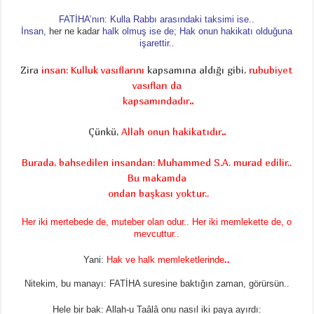
FATİHA’nın: Kulla Rabbı arasındaki taksimi ise..
İnsan,
her ne kadar
halk olmuş ise de; Hak onun hakikatı olduğuna
işarettir..
Zira
insan: Kulluk vasıflarını
kapsamına aldığı gibi,
rububiyet
vasıfları da
kapsamındadır
..
Çünkü,
Allah onun hakikatıdır
..
Burada, bahsedilen insandan: Muhammed S.A. murad edilir..
Bu makamda
ondan başkası yoktur..
Her iki mertebede de, muteber olan odur.. Her iki memlekette de, o
mevcuttur..
Yani:
Hak ve halk memleketlerinde
..
Nitekim, bu manayı: FATİHA suresine baktığın zaman, görürsün..
Hele bir bak: Allah-u Taâlâ onu nasıl iki paya ayırdı: