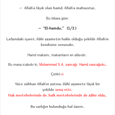
– Allah’a lâyık olan hamd, Allah’a mahsustur..
Bu itibara göre:
– “El-hamdu..” (1/2 )
Lafzındaki işaret, ilâhi azametin hakkı olduğu şekilde Allah’ın
kendisine senasıdır..
Hamd makamı, makamların en alâsıdır..
Bu mana icabıdır ki,
Muhammed S.A. sancağı: Hamd sancağıdır
..
Çünkü
o:
Yüce sübhan Allah’ın zatına, ilâhî azamete lâyık bir
şekilde
sena etti..
Hak mertebelerinde de, halk mertebelerinde de zâhir oldu..
Bu varlığın bulunduğu hal üzere..