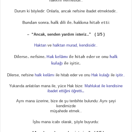
hakkını vermesidir..
Durum ki böyledir: Onlarla, ancak nefsine ibadet etmektedir..
Bundan sonra, halk dili ile, hakkına hitab etti:
– “Ancak, senden yardım isteriz..” ( 1/5 )
Haktan
ve
halktan murad, kendisidir..
Dilerse.. nefsine,
Hak kelâmı
ile hitab eder ve onu
halk
kulağı
ile işitir..
Dilerse, nefsine
halk kelâmı
ile hitab eder ve onu
Hak kulağı
ile
işitir..
Yukarıda anlatılan mana ile, yüce Hak bize:
Mahlukat ile kendisine
ibadet ettiğini öğretti
..
Aynı mana üzerine, bize de şu tenbihte bulundu: Aynı şeyi
kendimizde
müşahede etmek..
İşbu mana icabı olarak, şöyle buyurdu: