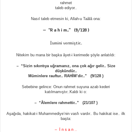
rahmet
taleb ediyor..
Nasıl taleb etmesin ki, Allah-u Taâlâ ona:
– “R a h i m..” (9/128 )
İsmini vermiştir..
Nitekim bu mana bir başka âyet-i kerimede şöyle anlatıldı:
– “Sizin sıkıntıya uğramanız, ona çok ağır gelir.. Size
düşkündür..
Müminlere rauftur.. RAHİM’dir..” (9/128 )
Sebebine gelince: Onun rahmet suyuna azab kederi
katılmamıştır..Kaldı ki o:
– “Âlemlere rahmettir..” (21/107 )
Aşağıda, hakikat-i Muhammediye’nin vasfı vardır.. Bu hakikat ise.. ilk
başta:
– İ n s a n ..