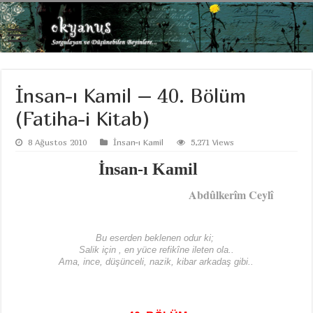
İnsan-ı Kamil – 40. Bölüm
(Fatiha-i Kitab)
8 Ağustos 2010
İnsan-ı Kamil
5,271 Views
İnsan-ı Kamil
Abdûlkerîm Ceylî
Bu eserden beklenen odur ki;
Salik için , en yüce refikîne ileten ola..
Ama, ince, düşünceli, nazik, kibar arkadaş gibi..