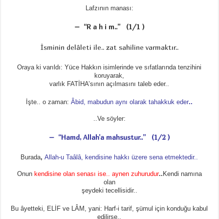
Lafzının manası:
– “R a h i m..” (1/1 )
İsminin delâleti ile.. zat sahiline varmaktır..
Oraya ki varıldı: Yüce Hakkın isimlerinde ve sıfatlarında tenzihini
koruyarak,
varlık FATİHA’sının açılmasını taleb eder..
İşte.. o zaman:
Âbid, mabudun aynı olarak tahakkuk eder
..
..Ve söyler:
– “Hamd, Allah’a mahsustur..” (1/2 )
Burada
,
Allah-u Taâlâ, kendisine hakkı üzere sena etmektedir..
Onun
kendisine olan senası ise.. aynen zuhurudur
..
Kendi namına
olan
şeydeki tecellisidir..
Bu âyetteki, ELİF ve LÂM, yani: Harf-i tarif, şümul için konduğu kabul
edilirse..