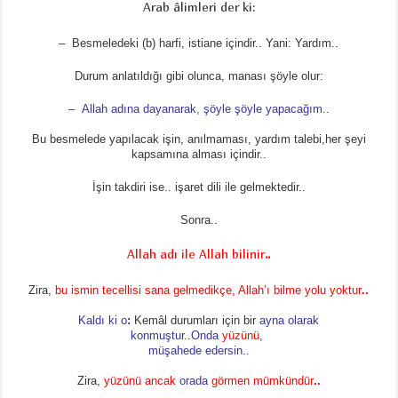
Arab âlimleri der ki:
– Besmeledeki (b) harfi, istiane içindir.. Yani: Yardım..
Durum anlatıldığı gibi olunca, manası şöyle olur:
– Allah adına dayanarak, şöyle şöyle yapacağım..
Bu besmelede yapılacak işin, anılmaması, yardım talebi,her şeyi
kapsamına alması içindir..
İşin takdiri ise.. işaret dili ile gelmektedir..
Sonra..
Allah adı ile Allah bilinir
..
Zira,
bu ismin tecellisi sana gelmedikçe, Allah’ı bilme yolu yoktur
..
Kaldı ki o
:
Kemâl durumları için bir
ayna olarak
konmuştur..Onda
yüzünü,
müşahede edersin..
Zira,
yüzünü ancak
orada
görmen mümkündür
..