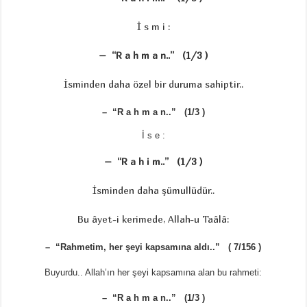
İ s m i :
– “R a h m a n..” (1/3 )
İsminden daha özel bir duruma sahiptir..
– “R a h m a n..” (1/3 )
İ s e :
– “R a h i m..” (1/3 )
İsminden daha şümullüdür..
Bu âyet-i kerimede, Allah-u Taâlâ:
– “Rahmetim, her şeyi kapsamına aldı..” ( 7/156 )
Buyurdu.. Allah’ın her şeyi kapsamına alan bu rahmeti:
– “R a h m a n..” (1/3 )