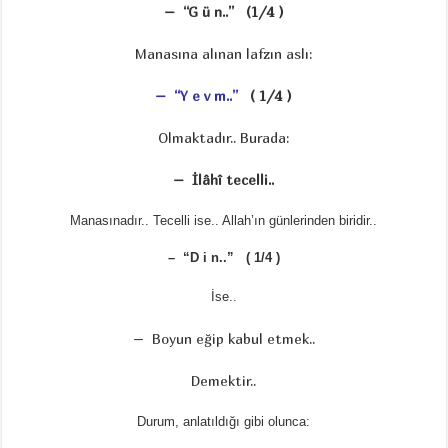
– “G ü n..” (1/4 )
Manasına alınan lafzın aslı:
– “Y e v m..”
( 1/4 )
Olmaktadır.. Burada:
– İlâhî tecelli..
Manasınadır.. Tecelli ise.. Allah’ın günlerinden biridir..
– “D i n..” ( 1/4 )
İse..
– Boyun eğip kabul etmek..
Demektir..
Durum, anlatıldığı gibi olunca: