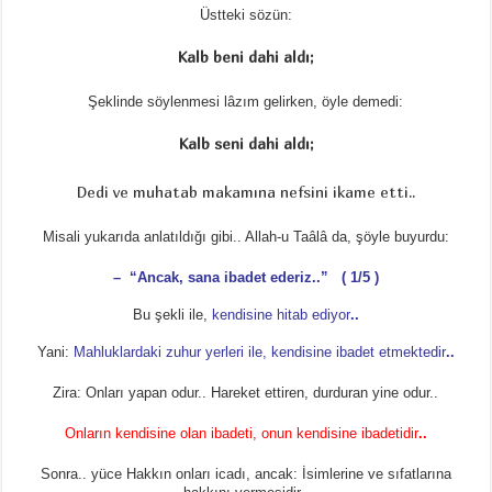
Üstteki sözün:
Kalb beni dahi aldı;
Şeklinde söylenmesi lâzım gelirken, öyle demedi:
Kalb seni dahi aldı;
Dedi ve muhatab makamına nefsini ikame etti..
Misali yukarıda anlatıldığı gibi.. Allah-u Taâlâ da, şöyle buyurdu:
– “Ancak, sana ibadet ederiz..” ( 1/5 )
Bu şekli ile,
kendisine hitab ediyor
..
Yani:
Mahluklardaki zuhur yerleri ile, kendisine ibadet etmektedir
..
Zira: Onları yapan odur.. Hareket ettiren, durduran yine odur..
Onların kendisine olan ibadeti, onun kendisine ibadetidir
..
Sonra.. yüce Hakkın onları icadı, ancak: İsimlerine ve sıfatlarına