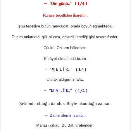
– “Din günü..” ( 1/4 )
Ruhani tecelliden ibarettir..
İşbu tecelliye bütün mevcudat, orada boyun eğmektedir..
Durum anlatıldığı gibi olunca, onlarda istediği gibi tasarruf eder..
Çünkü: Onların hâkimidir..
Bu âyet-i kerimede bizim:
– “M E L İ K..” ( 1/4 )
Olarak aldığımız lafız:
– “M A L İ K..” ( 1/4 )
Şeklinde olduğu da olur.. Böyle okunduğu zaman:
– Batınî âlemin sahibi..
Manası çıkar.. Bu Batınî âlemden: