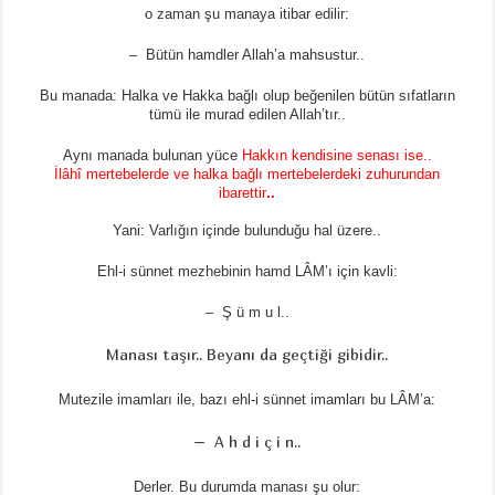
o zaman şu manaya itibar edilir:
– Bütün hamdler Allah’a mahsustur..
Bu manada: Halka ve Hakka bağlı olup beğenilen bütün sıfatların
tümü ile murad edilen Allah’tır..
Aynı manada bulunan yüce
Hakkın kendisine senası ise..
İlâhî mertebelerde ve halka bağlı mertebelerdeki zuhurundan
ibarettir
..
Yani: Varlığın içinde bulunduğu hal üzere..
Ehl-i sünnet mezhebinin hamd LÂM’ı için kavli:
– Ş ü m u l..
Manası taşır.. Beyanı da geçtiği gibidir..
Mutezile imamları ile, bazı ehl-i sünnet imamları bu LÂM’a:
– A h d i ç i n..
Derler. Bu durumda manası şu olur: