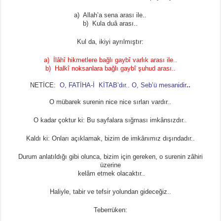
a) Allah’a sena arası ile..
b) Kula duâ arası..
Kul da, ikiyi ayrılmıştır:
a) İlâhî hikmetlere bağlı gaybî varlık arası ile..
b) Halkî noksanlara bağlı gaybî şuhud arası..
NETİCE:
O, FATİHA-İ KİTAB’dır.. O, Seb’ü mesanidir
..
O mübarek surenin nice nice sırları vardır..
O kadar çoktur ki: Bu sayfalara sığması imkânsızdır..
Kaldı ki: Onları açıklamak, bizim de imkânımız dışındadır..
Durum anlatıldığı gibi olunca, bizim için gereken, o surenin zâhiri
üzerine
kelâm etmek olacaktır..
Haliyle, tabir ve tefsir yolundan gideceğiz..
Teberrüken: