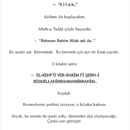
– “A l l a h..”
Kelâmı ile başlayalım.
Allah-u Taâlâ şöyle buyurdu:
– “Rahman Rahim Allah adı ile..”
Bu ayetin adı: Besmeledir.. Bu besmele için ayrı bir Kitab yazdık..
O kitabın adını:
– EL-KEHF’Ü VER-RAKİM Fİ ŞERH-İ
BİSMİLLAHİRRAHMANİRRAHİM..
Koyduk..
Besmelenin şerhini isteyen, o kitaba baksın..
Ancak, bu eserde de işaret yollu, öbüründen alıp söyleyeceğiz..
Çünkü yeri gelmiştir..