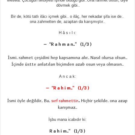
Meselâ: Çocuğun terbiyesi işinde olduğu gibi..Ona rahmet olsun, diye
dövmek gibi..
Bir de, kötü tatlı ilâcı içmek gibi.. o ilâç, her nekadar şifa ise de..
ona zahmetten de, azaptan da karışmıştır..
H â s ı l ı:
– “R a h m a n..” (1/3 )
İsmi, rahmet çeşidini hep kapsamına alır.. Nasıl olursa olsun..
İçinde üstte anlatılan biçimden azab osun veya olmasın..
A n c a k:
– “R a h i m..” (1/3 )
İsmi öyle değildir.. Bu,
sırf rahmettir
..
Hiçbir şekilde, ona azap
karışmaz..
İşbu mana icabıdır ki:
R a h i m..” (1/3 )