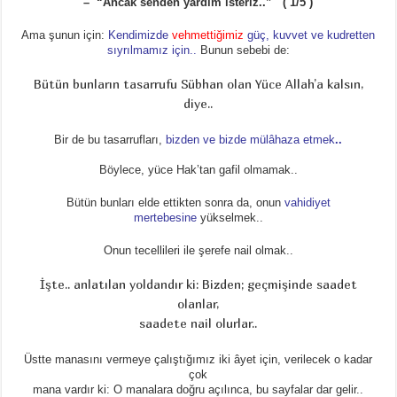
– “Ancak senden yardım isteriz..” ( 1/5 )
Ama şunun için:
Kendimizde
vehmettiğimiz
güç, kuvvet ve kudretten
sıyrılmamız için..
Bunun sebebi de:
Bütün bunların tasarrufu Sübhan olan Yüce Allah’a kalsın,
diye..
Bir de bu tasarrufları,
bizden ve bizde mülâhaza etmek
..
Böylece, yüce Hak’tan gafil olmamak..
Bütün bunları elde ettikten sonra da, onun
vahidiyet
mertebesine
yükselmek..
Onun tecellileri ile şerefe nail olmak..
İşte.. anlatılan yoldandır ki: Bizden; geçmişinde saadet
olanlar,
saadete nail olurlar..
Üstte manasını vermeye çalıştığımız iki âyet için, verilecek o kadar
çok
mana vardır ki: O manalara doğru açılınca, bu sayfalar dar gelir..