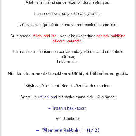
Allah ismi, hamd işinde, özel bir durum almıştır..
Bunun sebebini şu yoldan anlayabiliriz:
Ulûhiyet, varlığın bütün mana ve mertebelerine şamildir..
Bu manada,
Allah ismi ise..
varlık hakikatlerinde,
her hak sahibine
hakkını verendir
..
Bu mana ise.. bu isimden başkasında yoktur..Hamd ona tahsis
edilince,
hakkını alır..
Nitekim, bu manadaki açıklama: Ulûhiyet bölümünden geçti..
Böylece, Allah ismi: Hamdla özel bir durum aldı..
Sonra.. bu
Allah ismi
bir başka mana aldı.. Ki o mana:
– İnsanın hakikatıdır..
Ve.. Çünkü o:
– “Âlemlerin Rabbıdır..” (1/ 2 )