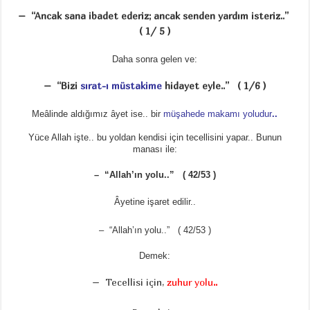
– “Ancak sana ibadet ederiz; ancak senden yardım isteriz..”
( 1/ 5 )
Daha sonra gelen ve:
– “Bizi
sırat-ı müstakime
hidayet eyle..” ( 1/6 )
Meâlinde aldığımız âyet ise.. bir
müşahede makamı yoludur
..
Yüce Allah işte.. bu yoldan kendisi için tecellisini yapar.. Bunun
manası ile:
– “Allah’ın yolu..” ( 42/53 )
Âyetine işaret edilir..
– “Allah’ın yolu..” ( 42/53 )
Demek:
– Tecellisi için,
zuhur yolu
..