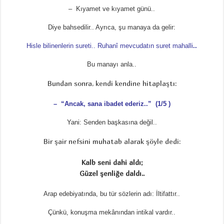
– Kıyamet ve kıyamet günü..
Diye bahsedilir.. Ayrıca, şu manaya da gelir:
Hisle bilinenlerin sureti.. Ruhanî mevcudatın suret mahalli
..
Bu manayı anla..
Bundan sonra, kendi kendine hitaplaştı:
– “Ancak, sana ibadet ederiz..” (1/5 )
Yani: Senden başkasına değil..
Bir şair nefsini muhatab alarak şöyle dedi:
Kalb seni dahi aldı;
Güzel şenliğe daldı..
Arap edebiyatında, bu tür sözlerin adı: İltifattır..
Çünkü, konuşma mekânından intikal vardır..