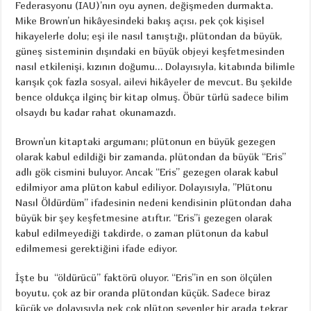
Federasyonu (IAU)’nın oyu aynen, değişmeden durmakta.
Mike Brown’un hikâyesindeki bakış açısı, pek çok kişisel
hikayelerle dolu; eşi ile nasıl tanıştığı, plütondan da büyük,
güneş sisteminin dışındaki en büyük objeyi keşfetmesinden
nasıl etkilenişi, kızının doğumu… Dolayısıyla, kitabında bilimle
karışık çok fazla sosyal, ailevi hikâyeler de mevcut. Bu şekilde
bence oldukça ilginç bir kitap olmuş. Öbür türlü sadece bilim
olsaydı bu kadar rahat okunamazdı.
Brown’un kitaptaki argumanı; plütonun en büyük gezegen
olarak kabul edildiği bir zamanda, plütondan da büyük “Eris”
adlı gök cismini buluyor. Ancak “Eris” gezegen olarak kabul
edilmiyor ama plüton kabul ediliyor. Dolayısıyla, ”Plütonu
Nasıl Öldürdüm” ifadesinin nedeni kendisinin plütondan daha
büyük bir şey keşfetmesine atıftır. “Eris”i gezegen olarak
kabul edilmeyediği takdirde, o zaman plütonun da kabul
edilmemesi gerektiğini ifade ediyor.
İşte bu “öldürücü” faktörü oluyor. “Eris”in en son ölçülen
boyutu, çok az bir oranda plütondan küçük. Sadece biraz
küçük ve dolayısıyla pek çok plüton sevenler bir arada tekrar