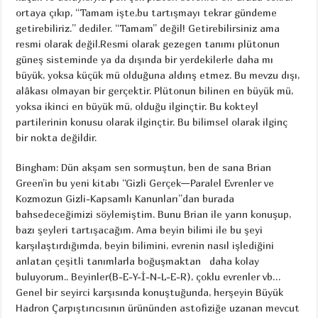
ortaya çıkıp, “Tamam işte,bu tartışmayı tekrar gündeme
getirebiliriz.” dediler. “Tamam” değil! Getirebilirsiniz ama
resmi olarak değil.Resmi olarak gezegen tanımı plütonun
güneş sisteminde ya da dışında bir yerdekilerle daha mı
büyük, yoksa küçük mü olduğuna aldırış etmez. Bu mevzu dışı,
alâkası olmayan bir gerçektir. Plütonun bilinen en büyük mü,
yoksa ikinci en büyük mü, olduğu ilginçtir. Bu kokteyl
partilerinin konusu olarak ilginçtir. Bu bilimsel olarak ilginç
bir nokta değildir.
Bingham: Dün akşam sen sormuştun, ben de sana Brian
Green’in bu yeni kitabı “Gizli Gerçek—Paralel Evrenler ve
Kozmozun Gizli-Kapsamlı Kanunları”dan burada
bahsedeceğimizi söylemiştim. Bunu Brian ile yarın konuşup,
bazı şeyleri tartışacağım. Ama beyin bilimi ile bu şeyi
karşılaştırdığımda, beyin bilimini, evrenin nasıl işlediğini
anlatan çeşitli tanımlarla boğuşmaktan daha kolay
buluyorum.. Beyinler(B-E-Y-İ-N-L-E-R), çoklu evrenler vb…
Genel bir seyirci karşısında konuştuğunda, herşeyin Büyük
Hadron Çarpıştırıcısının ürününden astofiziğe uzanan mevcut