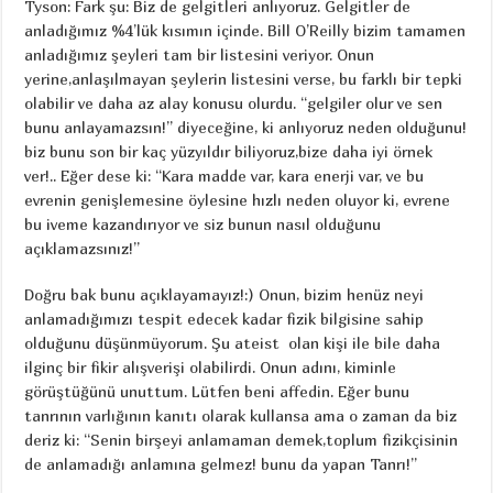
Tyson: Fark şu: Biz de gelgitleri anlıyoruz. Gelgitler de
anladığımız %4’lük kısımın içinde. Bill O’Reilly bizim tamamen
anladığımız şeyleri tam bir listesini veriyor. Onun
yerine,anlaşılmayan şeylerin listesini verse, bu farklı bir tepki
olabilir ve daha az alay konusu olurdu. “gelgiler olur ve sen
bunu anlayamazsın!” diyeceğine, ki anlıyoruz neden olduğunu!
biz bunu son bir kaç yüzyıldır biliyoruz,bize daha iyi örnek
ver!.. Eğer dese ki: “Kara madde var, kara enerji var, ve bu
evrenin genişlemesine öylesine hızlı neden oluyor ki, evrene
bu iveme kazandırıyor ve siz bunun nasıl olduğunu
açıklamazsınız!”
Doğru bak bunu açıklayamayız!:) Onun, bizim henüz neyi
anlamadığımızı tespit edecek kadar fizik bilgisine sahip
olduğunu düşünmüyorum. Şu ateist olan kişi ile bile daha
ilginç bir fikir alışverişi olabilirdi. Onun adını, kiminle
görüştüğünü unuttum. Lütfen beni affedin. Eğer bunu
tanrının varlığının kanıtı olarak kullansa ama o zaman da biz
deriz ki: “Senin birşeyi anlamaman demek,toplum fizikçisinin
de anlamadığı anlamına gelmez! bunu da yapan Tanrı!”