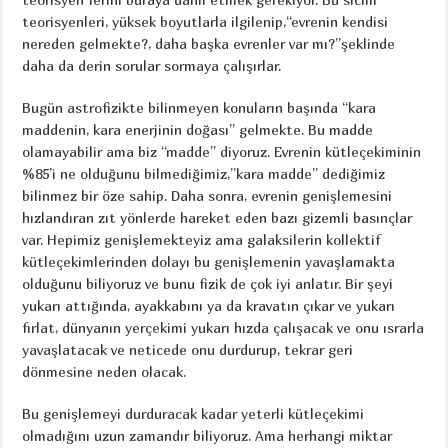
teorisyenleri, yüksek boyutlarla ilgilenip,“evrenin kendisi
nereden gelmekte?, daha başka evrenler var mı?”şeklinde
daha da derin sorular sormaya çalışırlar.
Bugün astrofizikte bilinmeyen konuların başında “kara
maddenin, kara enerjinin doğası” gelmekte. Bu madde
olamayabilir ama biz “madde” diyoruz. Evrenin kütleçekiminin
%85’i ne olduğunu bilmediğimiz,”kara madde” dediğimiz
bilinmez bir öze sahip. Daha sonra, evrenin genişlemesini
hızlandıran zıt yönlerde hareket eden bazı gizemli basınçlar
var. Hepimiz genişlemekteyiz ama galaksilerin kollektif
kütleçekimlerinden dolayı bu genişlemenin yavaşlamakta
olduğunu biliyoruz ve bunu fizik de çok iyi anlatır. Bir şeyi
yukarı attığında, ayakkabını ya da kravatın çıkar ve yukarı
fırlat, dünyanın yerçekimi yukarı hızda çalışacak ve onu ısrarla
yavaşlatacak ve neticede onu durdurup, tekrar geri
dönmesine neden olacak.
Bu genişlemeyi durduracak kadar yeterli kütleçekimi
olmadığını uzun zamandır biliyoruz. Ama herhangi miktar