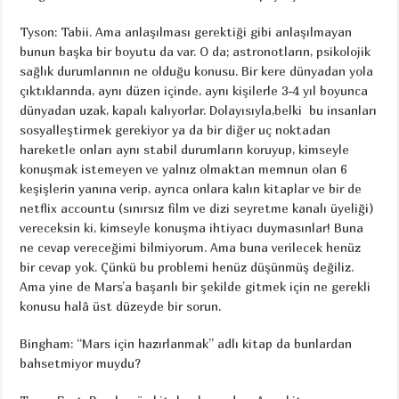
Tyson: Tabii. Ama anlaşılması gerektiği gibi anlaşılmayan
bunun başka bir boyutu da var. O da; astronotların, psikolojik
sağlık durumlarının ne olduğu konusu. Bir kere dünyadan yola
çıktıklarında, aynı düzen içinde, aynı kişilerle 3-4 yıl boyunca
dünyadan uzak, kapalı kalıyorlar. Dolayısıyla,belki bu insanları
sosyalleştirmek gerekiyor ya da bir diğer uç noktadan
hareketle onları aynı stabil durumların koruyup, kimseyle
konuşmak istemeyen ve yalnız olmaktan memnun olan 6
keşişlerin yanına verip, ayrıca onlara kalın kitaplar ve bir de
netflix accountu (sınırsız film ve dizi seyretme kanalı üyeliği)
vereceksin ki, kimseyle konuşma ihtiyacı duymasınlar! Buna
ne cevap vereceğimi bilmiyorum. Ama buna verilecek henüz
bir cevap yok. Çünkü bu problemi henüz düşünmüş değiliz.
Ama yine de Mars’a başarılı bir şekilde gitmek için ne gerekli
konusu halâ üst düzeyde bir sorun.
Bingham: “Mars için hazırlanmak” adlı kitap da bunlardan
bahsetmiyor muydu?