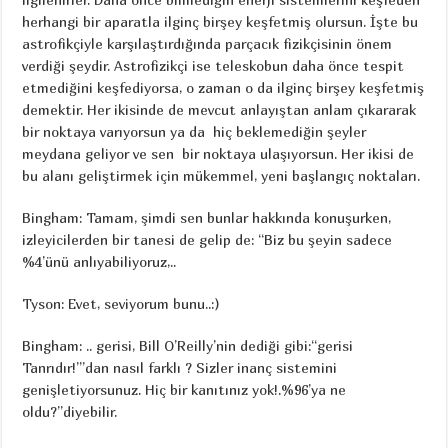
herhangi bir aparatla ilginç birşey keşfetmiş olursun. İşte bu
astrofikçiyle karşılaştırdığında parçacık fizikçisinin önem
verdiği şeydir. Astrofizikçi ise teleskobun daha önce tespit
etmediğini keşfediyorsa, o zaman o da ilginç birşey keşfetmiş
demektir. Her ikisinde de mevcut anlayıştan anlam çıkararak
bir noktaya varıyorsun ya da hiç beklemediğin şeyler
meydana geliyor ve sen bir noktaya ulaşıyorsun. Her ikisi de
bu alanı geliştirmek için mükemmel, yeni başlangıç noktaları.
Bingham: Tamam, şimdi sen bunlar hakkında konuşurken,
izleyicilerden bir tanesi de gelip de: “Biz bu şeyin sadece
%4’ünü anlıyabiliyoruz,..
Tyson: Evet, seviyorum bunu..:)
Bingham: .. gerisi, Bill O’Reilly’nin dediği gibi:“gerisi
Tanrıdır!”’dan nasıl farklı ? Sizler inanç sistemini
genişletiyorsunuz. Hiç bir kanıtınız yok!.%96’ya ne
oldu?”diyebilir.