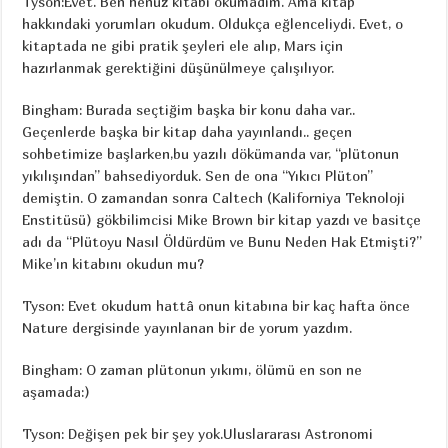
Tyson:Evet. Ben henüz kitabı okumadım. Ama kitap
hakkındaki yorumları okudum. Oldukça eğlenceliydi. Evet, o
kitaptada ne gibi pratik şeyleri ele alıp, Mars için
hazırlanmak gerektiğini düşünülmeye çalışılıyor.
Bingham: Burada seçtiğim başka bir konu daha var..
Geçenlerde başka bir kitap daha yayınlandı.. geçen
sohbetimize başlarken,bu yazılı dökümanda var, “plütonun
yıkılışından” bahsediyorduk. Sen de ona “Yıkıcı Plüton”
demiştin. O zamandan sonra Caltech (Kaliforniya Teknoloji
Enstitüsü) gökbilimcisi Mike Brown bir kitap yazdı ve basitçe
adı da “Plütoyu Nasıl Öldürdüm ve Bunu Neden Hak Etmişti?”
Mike’ın kitabını okudun mu?
Tyson: Evet okudum hattâ onun kitabına bir kaç hafta önce
Nature dergisinde yayınlanan bir de yorum yazdım.
Bingham: O zaman plütonun yıkımı, ölümü en son ne
aşamada:)
Tyson: Değişen pek bir şey yok.Uluslararası Astronomi