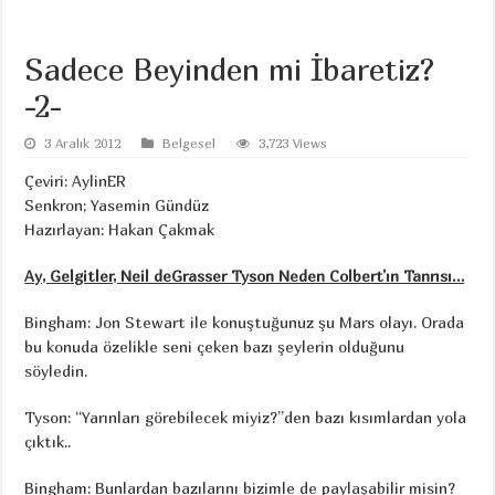
Sadece Beyinden mi İbaretiz?
-2-
3 Aralık 2012
Belgesel
3,723 Views
Çeviri: AylinER
Senkron; Yasemin Gündüz
Hazırlayan: Hakan Çakmak
Ay, Gelgitler, Neil deGrasser Tyson Neden Colbert’ın Tanrısı…
Bingham: Jon Stewart ile konuştuğunuz şu Mars olayı. Orada
bu konuda özelikle seni çeken bazı şeylerin olduğunu
söyledin.
Tyson: “Yarınları görebilecek miyiz?”den bazı kısımlardan yola
çıktık..
Bingham: Bunlardan bazılarını bizimle de paylaşabilir misin?