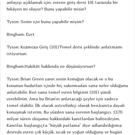
anlayışı açıklamak için, evrene giriş dersi 101 tarzında bir
hikâyen mi oluyor? Bunu yapabilir misin?
Tyson: Senin için bunu yapabilir miyim?
Bingham: Evet
Tyson: Kozmoza Giriş (101)Temel dersi şeklinde anlatmamı
istiyorsun.
Bingham:Hakikât hakkında ne düşünüyorsun?
Tyson: Brian Green yarın senin konuğun olacak ve o bu
konunun hudutları içinde hiç sakınmadan sana neler olduğunu
anlatabilir. Ben sana temel evren bilgisini (101) şimdi
verebilirim. Ama bu Brian’ın anlatacağı şeyler için sadece
temel olabilir. İlk olarak astrofizikçi olarak ben,kanıta dayalı
konuşmak isterim. Bu yüzden sana evrenin başlangıcı, 13.70
milyar süren oluşumu hakkındaki kanıtlardan bahsedeyim.
Kanıtlar, başlangıçta “büyük patlama” diye adlandırdığımız
devrede,evren çok küçük, sıcak ve yoğun olduğunu ve bugün