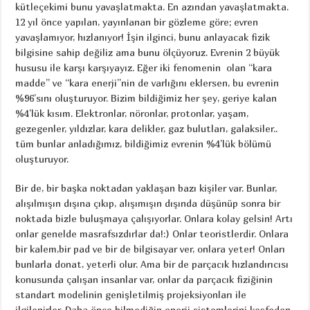
kütleçekimi bunu yavaşlatmakta. En azından yavaşlatmakta.
12 yıl önce yapılan, yayınlanan bir gözleme göre; evren
yavaşlamıyor, hızlanıyor! İşin ilginci, bunu anlayacak fizik
bilgisine sahip değiliz ama bunu ölçüyoruz. Evrenin 2 büyük
hususu ile karşı karşıyayız. Eğer iki fenomenin olan “kara
madde” ve “kara enerji”nin de varlığını eklersen, bu evrenin
%96’sını oluşturuyor. Bizim bildiğimiz her şey, geriye kalan
%4’lük kısım. Elektronlar, nöronlar, protonlar, yaşam,
gezegenler, yıldızlar, kara delikler, gaz bulutları, galaksiler..
tüm bunlar anladığımız, bildiğimiz evrenin %4’lük bölümü
oluşturuyor.
Bir de, bir başka noktadan yaklaşan bazı kişiler var. Bunlar,
alışılmışın dışına çıkıp, alışımışın dışında düşünüp sonra bir
noktada bizle buluşmaya çalışıyorlar. Onlara kolay gelsin! Artı
onlar genelde masrafsızdırlar da!:) Onlar teoristlerdir. Onlara
bir kalem,bir pad ve bir de bilgisayar ver, onlara yeter! Onları
bunlarla donat, yeterli olur. Ama bir de parçacık hızlandırıcısı
konusunda çalışan insanlar var, onlar da parçacık fiziğinin
standart modelinin genişletilmiş projeksiyonları ile
ilgilenirler. Daha önce bilmediğin enerji sistemlerini keşfeden