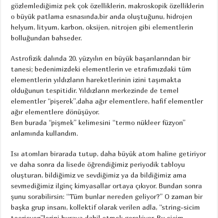
gözlemlediğimiz pek çok özelliklerin, makroskopik özelliklerin
o büyük patlama esnasında,bir anda oluştuğunu, hidrojen
helyum, lityum, karbon, oksijen, nitrojen gibi elementlerin
bolluğundan bahseder.
Astrofizik dalında 20. yüzyılın en büyük başarılarından bir
tanesi; bedenimizdeki elementlerin ve etrafımızdaki tüm
elementlerin yıldızların hareketlerinin izini taşımakta
olduğunun tespitidir. Yıldızların merkezinde de temel
elementler “pişerek”,daha ağır elementlere, hafif elementler
ağır elementlere dönüşüyor.
Ben burada “pişmek” kelimesini “termo nükleer füzyon”
anlamında kullandım.
Isı atomları birarada tutup, daha büyük atom haline getiriyor
ve daha sonra da lisede öğrendiğimiz periyodik tabloyu
oluşturan, bildiğimiz ve sevdiğimiz ya da bildiğimiz ama
sevmediğimiz ilginç kimyasallar ortaya çıkıyor. Bundan sonra
şunu sorabilirsin: “Tüm bunlar nereden geliyor?” O zaman bir
başka grup insanı, kollektif olarak verilen adla, “string-sicim
teorisyen”lerini buraya dahil etmek gerekiyor. Bu sicim