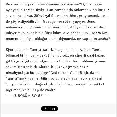
Bu oyunu bu şekilde mi oynamak istiyorsun?! Çünkü eğer
öyleyse, o zaman fizikçilerin zamanında anlamadıkları bir sürü
şeyin listesi var. 200 yüzyıl önce bir sohbet programında sen
de şöyle diyebilirdin: “Gezegenler rötar yapıyor. Bunu
anlamıyorum. O zaman bu Tanrı olmalı!”diyebilir ve biz de : “
Biliyor musun, haklısın.”diyebilirdik ve ondan 10 yıl sonra biz
onun neden öyle olduğunu anladığımızda, ne yapardın acaba?
Eğer bu senin Tanrıyı kanıtlama şeklinse, o zaman Tanrı,
bilimsel bilinmezlik paketi içinde bizden sürekli uzaklaşan,
gittikçe küçülen bir olgu olmakta. Eğer bir problemi çözme
şeklimiz bu şekilde olursa, bu uzaklaşmaya hazır
olmalıyız.İşte bu basitçe “God of the Gaps-Boşlukların
Tanrısı”nın (insanlar bilim yoluyla açıklayamadıkları, yani
“boşlukta” kalan doğa olayları için “tanrının işi” demekte)
argumanı ve bu hep de vardır.
—— 2. BÖLÜM SONU——