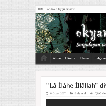
IOS – Android Uygulamaları
Ahmed Hulûsi
Filmler
Belgese
“Lâ İlâhe İllâllah” d
8 Ocak 2017
Belgesel
7,995 Vi