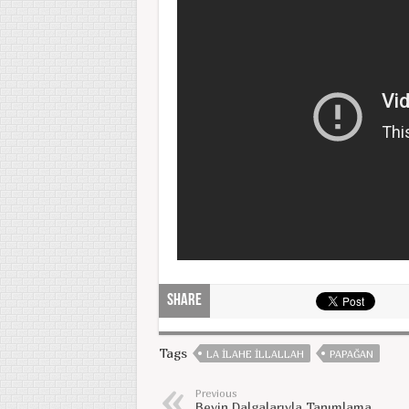
Share
Tags
LA ILAHE ILLALLAH
PAPAĞAN
Previous
Beyin Dalgalarıyla Tanımlama