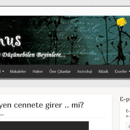
l
Makaleler
Haber
Öne Çıkanlar
Astroloji
Müzik
Eserler
E-p
iyen cennete girer .. mi?
E-
ews
e-