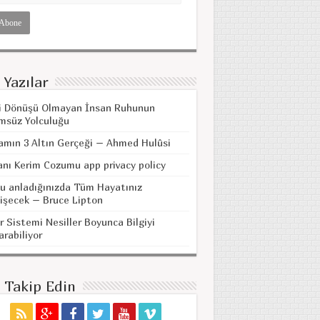
 Yazılar
i Dönüşü Olmayan İnsan Ruhunun
msüz Yolculuğu
amın 3 Altın Gerçeği – Ahmed Hulûsi
anı Kerim Cozumu app privacy policy
u anladığınızda Tüm Hayatınız
işecek – Bruce Lipton
r Sistemi Nesiller Boyunca Bilgiyi
arabiliyor
i Takip Edin