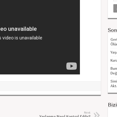
Son
Ger
Ölü
Yaş
Kur
Bun
Değ
Sini
Akt
Biz
Next
Yaşlanma Nasıl Kontrol Edilir?