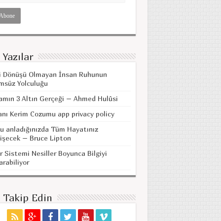
 Yazılar
i Dönüşü Olmayan İnsan Ruhunun
msüz Yolculuğu
amın 3 Altın Gerçeği – Ahmed Hulûsi
anı Kerim Cozumu app privacy policy
u anladığınızda Tüm Hayatınız
işecek – Bruce Lipton
r Sistemi Nesiller Boyunca Bilgiyi
arabiliyor
i Takip Edin