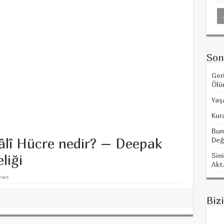
Son
Ger
Ölü
Yaş
Kur
Bun
âlî Hücre nedir? – Deepak
Değ
Sini
liği
Akt
iews
Biz