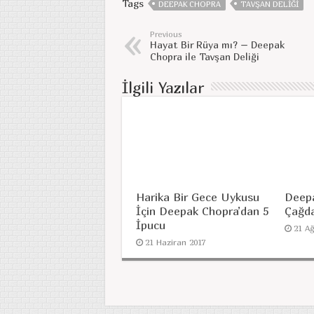
Tags
DEEPAK CHOPRA
TAVŞAN DELIĞI
Previous
Hayat Bir Rüya mı? – Deepak
Chopra ile Tavşan Deliği
İlgili Yazılar
Harika Bir Gece Uykusu
Deepa
İçin Deepak Chopra’dan 5
Çağda
İpucu
21 A
21 Haziran 2017