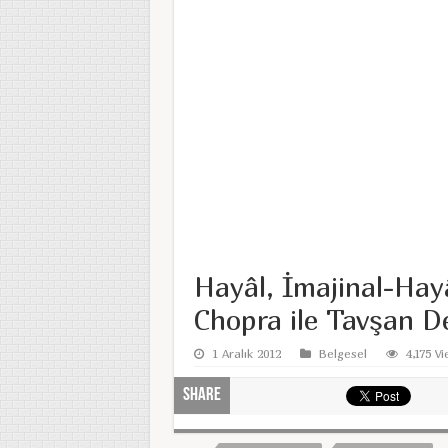
Hayâl, İmajinal-Hay
Chopra ile Tavşan De
1 Aralık 2012
Belgesel
4,175 V
Share