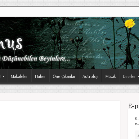
l
Makaleler
Haber
Öne Çıkanlar
Astroloji
Müzik
Eserler
E-p
E-
e-