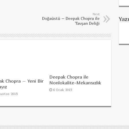
Next
Yaz
Doğaüstü – Deepak Chopra ile
Tavşan Deliği
Deepak Chopra ile
k Chopra – Yeni Bir
Nonlokalite-Mekansızlık
yız
6 Ocak 2015
ğustos 2015