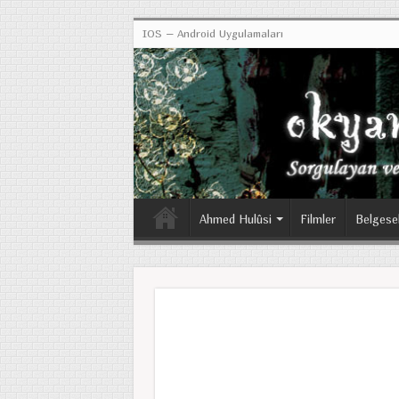
IOS – Android Uygulamaları
Ahmed Hulûsi
Filmler
Belgese