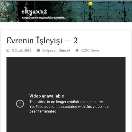
Evrenin İşleyişi – 2
6 Ocak 2019
Belgesel
,
Güncel
6,250 Views