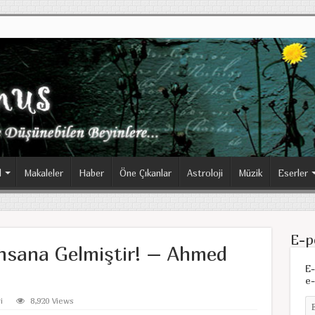
l
Makaleler
Haber
Öne Çıkanlar
Astroloji
Müzik
Eserler
E-p
İnsana Gelmiştir! – Ahmed
E-
e-
i
8,920 Views