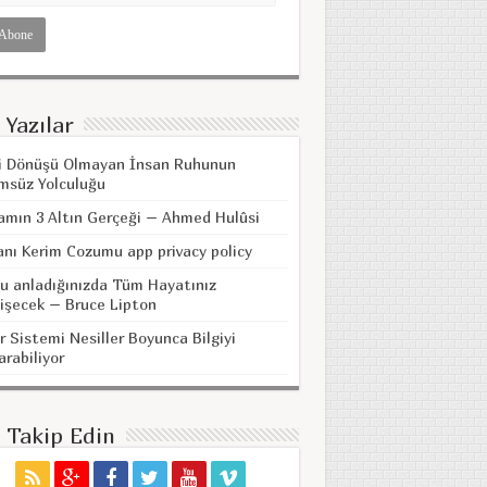
 Yazılar
i Dönüşü Olmayan İnsan Ruhunun
msüz Yolculuğu
amın 3 Altın Gerçeği – Ahmed Hulûsi
anı Kerim Cozumu app privacy policy
u anladığınızda Tüm Hayatınız
işecek – Bruce Lipton
r Sistemi Nesiller Boyunca Bilgiyi
arabiliyor
i Takip Edin