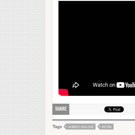
Share
Tags
AHMED HULUSI
BEYIN