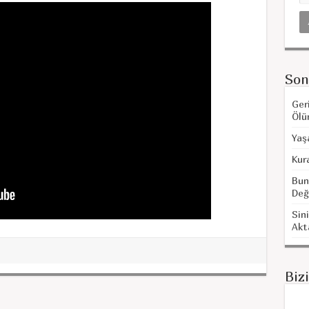
Son
Ger
Ölü
Yaş
Kur
Bun
Değ
Sini
Akt
Biz