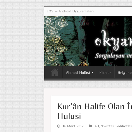
IOS – Android Uygulamaları
Ahmed Hulûsi
Filmler
Belgese
Kur’ân Halife Olan 
Hulusi
16 Mart 2017
AH
,
Twitter Sohbetler