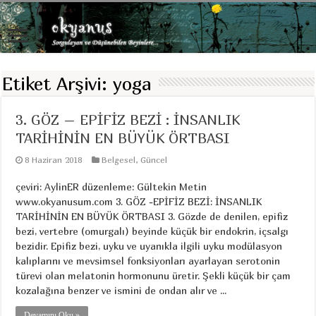
Etiket Arşivi:
yoga
3. GÖZ – EPİFİZ BEZİ : İNSANLIK
TARİHİNİN EN BÜYÜK ÖRTBASI
8 Haziran 2018
Belgesel
,
Güncel
çeviri: AylinER düzenleme: Gültekin Metin
www.okyanusum.com 3. GÖZ -EPİFİZ BEZİ: İNSANLIK
TARİHİNİN EN BÜYÜK ÖRTBASI 3. Gözde de denilen, epifiz
bezi, vertebre (omurgalı) beyinde küçük bir endokrin, içsalgı
bezidir. Epifiz bezi, uyku ve uyanıkla ilgili uyku modülasyon
kalıplarını ve mevsimsel fonksiyonları ayarlayan serotonin
türevi olan melatonin hormonunu üretir. Şekli küçük bir çam
kozalağına benzer ve ismini de ondan alır ve ...
Devamını Oku »