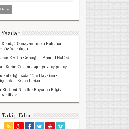
 Yazılar
i Dönüşü Olmayan İnsan Ruhunun
msüz Yolculuğu
amın 3 Altın Gerçeği – Ahmed Hulûsi
anı Kerim Cozumu app privacy policy
u anladığınızda Tüm Hayatınız
işecek – Bruce Lipton
r Sistemi Nesiller Boyunca Bilgiyi
arabiliyor
i Takip Edin