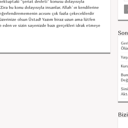
mektuptaki “şeriat devleti” konusu dolayısıyla
ira bu konu dolayısıyla insanlar, Allah`ın kendilerine
 değerlendirememenin acısını çok fazla çekeceklerdir
üzerinize olsun Üstad! Yazım biraz uzun ama lütfen
ip eden ve sizin sayenizde bazı gerçekleri idrak etmeye
Son
Ger
Ölü
Yaş
Kur
Bun
Değ
Sini
Akt
Biz