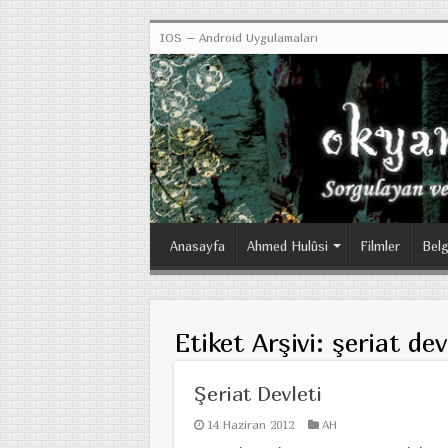
IOS – Android Uygulamaları
Anasayfa
Ahmed Hulûsi
Filmler
Belg
Etiket Arşivi:
şeriat dev
Şeriat Devleti
14 Haziran 2012
AH