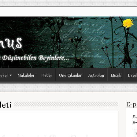
esel
Makaleler
Haber
Öne Çıkanlar
Astroloji
Müzik
Eser
leti
E-p
E-
e-