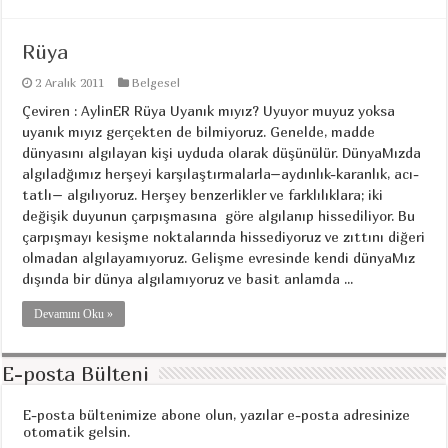
Rüya
2 Aralık 2011
Belgesel
Çeviren : AylinER Rüya Uyanık mıyız? Uyuyor muyuz yoksa
uyanık mıyız gerçekten de bilmiyoruz. Genelde, madde
dünyasını algılayan kişi uyduda olarak düşünülür. DünyaMızda
algıladğımız herşeyi karşılaştırmalarla–aydınlık-karanlık, acı-
tatlı– algılıyoruz. Herşey benzerlikler ve farklılıklara; iki
değişik duyunun çarpışmasına göre algılanıp hissediliyor. Bu
çarpışmayı kesişme noktalarında hissediyoruz ve zıttını diğeri
olmadan algılayamıyoruz. Gelişme evresinde kendi dünyaMız
dışında bir dünya algılamıyoruz ve basit anlamda ...
Devamını Oku »
E-posta Bülteni
E-posta bültenimize abone olun, yazılar e-posta adresinize
otomatik gelsin.