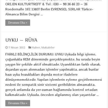
ORIJIN KULTURTREFF & Tel : 030 – 98 36 46 23 – 26
Roedernalle 167, 13407 Berlin EVRENSEL SIRLAR Türkce-
Almanca Bilim Dergisi ...
Devamını Oku »
UYKU – RÜYA
7 Nisan 2012
Haber
,
Makaleler
FARKLI BİLİNÇLİLİK DURUMU: UYKU Uykuda bilgi işleme,
çoğunlukla REM döneminde gerçekleşmekte, bu sırada beyin
yaygın bir şekilde aktif olmaktadır. Uyanıklıktan farklı olarak,
dışardan uyarı alınmadan işlemler yapılmakta, ancak bunlar
bazı uyku bozuklukları dışında motor ifadelere
dönüşememektedir. Yapılan işlemlerin eyleme geçirilememesi
nedeni ile sempatik sinir sistemi geribildirim almamakta,
gerçek anlamda da yer-zaman bağlamında kontrol ortadan
kalkmaktadır. Uykuda, önceden algılanmış olan yaşantılar ...
Devamını Oku »