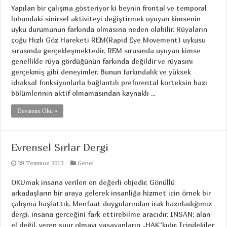
Yapılan bir çalışma gösteriyor ki beynin frontal ve temporal
lobundaki sinirsel aktiviteyi değiştirmek uyuyan kimsenin
uyku durumunun farkında olmasına neden olabilir. Rüyaların
çoğu Hızlı Göz Hareketi REM(Rapid Eye Movement) uykusu
sırasında gerçekleşmektedir. REM sırasında uyuyan kimse
genellikle rüya gördüğünün farkında değildir ve rüyasını
gerçekmiş gibi deneyimler. Bunun farkındalık ve yüksek
idraksal fonksiyonlarla bağlantılı preforental korteksin bazı
bölümlerinin aktif olmamasından kaynaklı ...
Devamını Oku »
Evrensel Sırlar Dergi
29 Temmuz 2013
Genel
OKUmak insana verilen en değerli objedir, Gönüllü
arkadaşların bir araya gelerek insanliğa hizmet icin örnek bir
çalışma başlattık. Menfaat duygularından irak hazırladığımız
dergi, insana gerceğini fark ettirebilme aracıdır. INSAN; alan
el değil, veren şuur olmayı yaşayanların „HAK“kıdır. Içindekiler