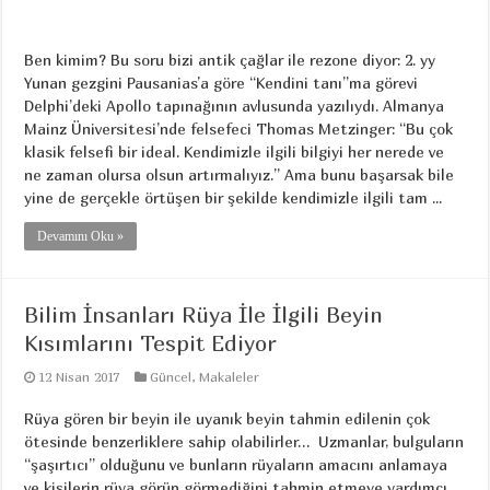
Ben kimim? Bu soru bizi antik çağlar ile rezone diyor: 2. yy
Yunan gezgini Pausanias’a göre “Kendini tanı”ma görevi
Delphi’deki Apollo tapınağının avlusunda yazılıydı. Almanya
Mainz Üniversitesi’nde felsefeci Thomas Metzinger: “Bu çok
klasik felsefi bir ideal. Kendimizle ilgili bilgiyi her nerede ve
ne zaman olursa olsun artırmalıyız.” Ama bunu başarsak bile
yine de gerçekle örtüşen bir şekilde kendimizle ilgili tam ...
Devamını Oku »
Bilim İnsanları Rüya İle İlgili Beyin
Kısımlarını Tespit Ediyor
12 Nisan 2017
Güncel
,
Makaleler
Rüya gören bir beyin ile uyanık beyin tahmin edilenin çok
ötesinde benzerliklere sahip olabilirler… Uzmanlar, bulguların
“şaşırtıcı” olduğunu ve bunların rüyaların amacını anlamaya
ve kişilerin rüya görüp görmediğini tahmin etmeye yardımcı