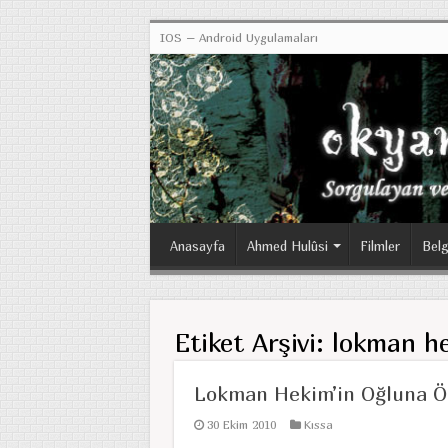
IOS – Android Uygulamaları
Anasayfa
Ahmed Hulûsi
Filmler
Belg
Etiket Arşivi:
lokman he
Lokman Hekim’in Oğluna Öğ
30 Ekim 2010
Kıssa