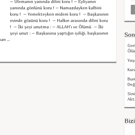
– Ulemanın yanında dilini koru ! – Eyliyanın
yanında gönlünü koru ! – Namazdayken kalbini
koru ! – Yemekteyken mideni koru ! – Başkasının
evinde gözünü koru ! – Halkın arasında dilini koru
! – İki şeyi unutma : – ALLAH’ı ve Ölümü – İki
şeyi unut : – Başkasına yaptığın iyiliği, başkasının
Son
n ...
Ger
Ölü
Yaş
Kur
Bun
Değ
Sini
Akt
Biz