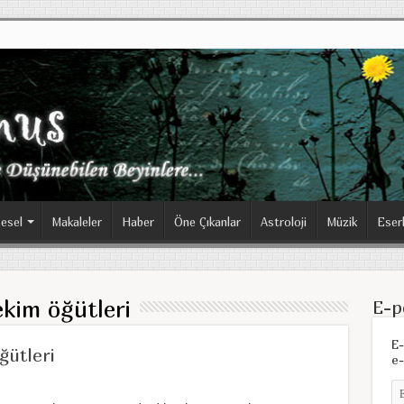
esel
Makaleler
Haber
Öne Çıkanlar
Astroloji
Müzik
Eser
kim öğütleri
E-p
E-
ütleri
e-