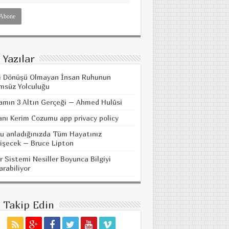
 Yazılar
i Dönüşü Olmayan İnsan Ruhunun
msüz Yolculuğu
amın 3 Altın Gerçeği – Ahmed Hulûsi
anı Kerim Cozumu app privacy policy
u anladığınızda Tüm Hayatınız
işecek – Bruce Lipton
r Sistemi Nesiller Boyunca Bilgiyi
arabiliyor
i Takip Edin