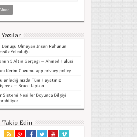
 Yazılar
i Dönüşü Olmayan İnsan Ruhunun
msüz Yolculuğu
amın 3 Altın Gerçeği – Ahmed Hulûsi
anı Kerim Cozumu app privacy policy
u anladığınızda Tüm Hayatınız
işecek – Bruce Lipton
r Sistemi Nesiller Boyunca Bilgiyi
arabiliyor
i Takip Edin