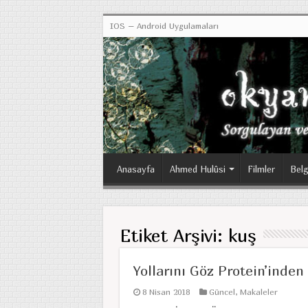
IOS – Android Uygulamaları
Anasayfa
Ahmed Hulûsi
Filmler
Belg
Etiket Arşivi:
kuş
Yollarını Göz Protein’inden
8 Nisan 2018
Güncel
,
Makaleler