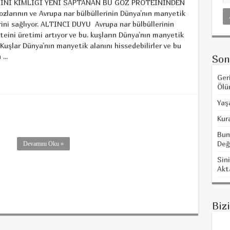
INI KİMLİĞİ YENİ SAPTANAN BU GÖZ PROTEİNİNDEN
ozlarının ve Avrupa nar bülbüllerinin Dünya’nın manyetik
erini sağlıyor. ALTINCI DUYU Avrupa nar bülbüllerinin
oteini üretimi artıyor ve bu, kuşların Dünya’nın manyetik
. Kuşlar Dünya’nın manyetik alanını hissedebilirler ve bu
...
Son
Ger
Ölü
Yaş
Kur
Bun
Değ
Devamını Oku »
Sini
Akt
Biz