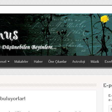
esel
Makaleler
Haber
Öne Çıkanlar
Astroloji
Müzik
Eser
E-p
E-
 buluyorlar!
e-