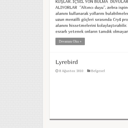
KUŞLAR, İÇSEL YÖN BULMA DUYULAR
ALIYORLAR ‘’Altıncı duyu’’, zebra ispin
alanını kullanarak yollarını bulabilmel
uzun menzilli göçleri sırasında Cry4 pr
alanını hissetmelerini kolaylaştırabilir
esrarlı yetenek onların tanıdık olmayan 
Devamını Oku »
Lyrebird
8 Ağustos 2010
Belgesel