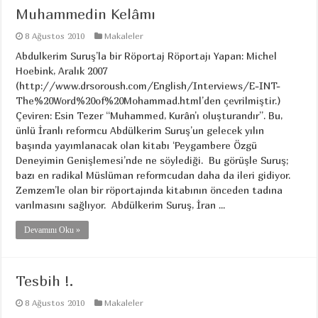
Muhammedin Kelâmı
8 Ağustos 2010
Makaleler
Abdulkerim Suruş’la bir Röportaj Röportajı Yapan: Michel
Hoebink, Aralık 2007
(http://www.drsoroush.com/English/Interviews/E-INT-
The%20Word%20of%20Mohammad.html’den çevrilmiştir.)
Çeviren: Esin Tezer “Muhammed, Kurân’ı oluşturandır’’. Bu,
ünlü İranlı reformcu Abdülkerim Suruş’un gelecek yılın
başında yayımlanacak olan kitabı ‘Peygambere Özgü
Deneyimin Genişlemesi’nde ne söylediği. Bu görüşle Suruş;
bazı en radikal Müslüman reformcudan daha da ileri gidiyor.
Zemzem’le olan bir röportajında kitabının önceden tadına
varılmasını sağlıyor. Abdülkerim Suruş, İran ...
Devamını Oku »
Tesbih !.
8 Ağustos 2010
Makaleler