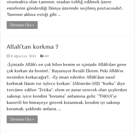
oturmakta olan tanrının, oradan tebliğ edilmek üzere
emirlerini gönderdiği Dünya üzerinde seçilmiş postacısıdır!..
Tanrının aklına estiği gibi ...
Devamını Oku »
Allah’tan korkma ?
8 Ağustos 2010
AH
-İçinizde Allâh’ı en çok bilen benim ve içinizde Allâh’dan gene
çok korkan da benim!..’ Buyuruyor Resûli Ekrem. Peki Allâh’ın
nesinden korkacağız?.. -Ey iman edenler, Allâh’dan nasıl
korkmak lâzım ise öylece korkun.’ (Aliimrân-102) “Korku” diye
tercüme edilen “İttika“, elem ve zarar verecek olan şeylerden
sakınıp, iyice kendini “koruma” anlamına gelir. “TAKVA”yı
kuvvetli bir himayeye girerek korunmak, kendini iyi sakınıp
korumak, şeklinde anlarız. ...
Devamını Oku »