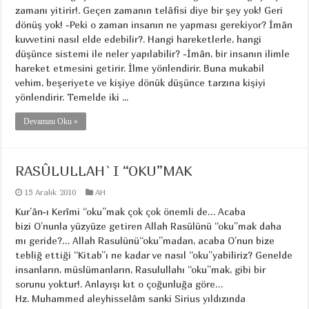
zamanı yitirir!. Geçen zamanın telâfisi diye bir şey yok! Geri
dönüş yok! -Peki o zaman insanın ne yapması gerekiyor? İmân
kuvvetini nasıl elde edebilir?. Hangi hareketlerle, hangi
düşünce sistemi ile neler yapılabilir? -İmân, bir insanın ilimle
hareket etmesini getirir. İlme yönlendirir. Buna mukabil
vehim, beşeriyete ve kişiye dönük düşünce tarzına kişiyi
yönlendirir. Temelde iki ...
Devamını Oku »
RASÛLULLAH`I “OKU”MAK
15 Aralık 2010
AH
Kur’ân-ı Kerîmi “oku”mak çok çok önemli de… Acaba
bizi O’nunla yüzyüze getiren Allah Rasülünü “oku”mak daha
mı geride?… Allah Rasulünü“oku”madan, acaba O’nun bize
tebliğ ettiği “Kitab”ı ne kadar ve nasıl “oku”yabiliriz? Genelde
insanların, müslümanların, Rasulullahı “oku”mak, gibi bir
sorunu yoktur!. Anlayışı kıt o çoğunluğa göre…
Hz. Muhammed aleyhisselâm sanki Sirius yıldızında