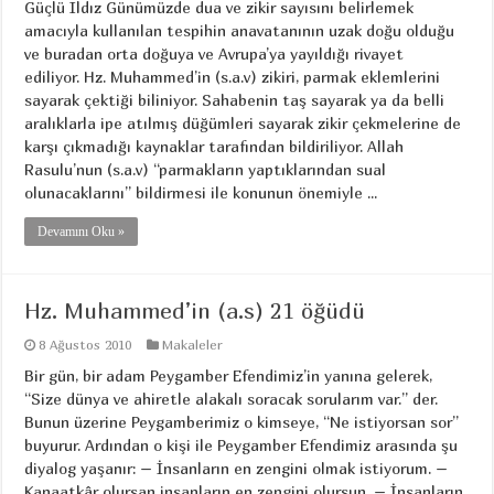
Güçlü Ildız Günümüzde dua ve zikir sayısını belirlemek
amacıyla kullanılan tespihin anavatanının uzak doğu olduğu
ve buradan orta doğuya ve Avrupa’ya yayıldığı rivayet
ediliyor. Hz. Muhammed’in (s.a.v) zikiri, parmak eklemlerini
sayarak çektiği biliniyor. Sahabenin taş sayarak ya da belli
aralıklarla ipe atılmış düğümleri sayarak zikir çekmelerine de
karşı çıkmadığı kaynaklar tarafından bildiriliyor. Allah
Rasulu’nun (s.a.v) “parmakların yaptıklarından sual
olunacaklarını” bildirmesi ile konunun önemiyle ...
Devamını Oku »
Hz. Muhammed’in (a.s) 21 öğüdü
8 Ağustos 2010
Makaleler
Bir gün, bir adam Peygamber Efendimiz’in yanına gelerek,
“Size dünya ve ahiretle alakalı soracak sorularım var.” der.
Bunun üzerine Peygamberimiz o kimseye, “Ne istiyorsan sor”
buyurur. Ardından o kişi ile Peygamber Efendimiz arasında şu
diyalog yaşanır: – İnsanların en zengini olmak istiyorum. –
Kanaatkâr olursan insanların en zengini olursun. – İnsanların