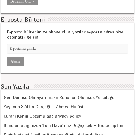
Devamını Oku »
E-posta Bülteni
E-posta bültenimize abone olun, yazılar e-posta adresinize
otomatik gelsin.
Son Yazılar
Geri Dönüşü Olmayan İnsan Ruhunun Ölümsüz Yolculuğu
Yaşamın 3 Altın Gerçeği – Ahmed Hulûsi
Kuranı Kerim Cozumu app privacy policy
Bunu anladığınızda Tüm Hayatınız Değişecek – Bruce Lipton
Sinir Sistemi Nesiller Boyunca Bilgiyi Aktarabiliyor