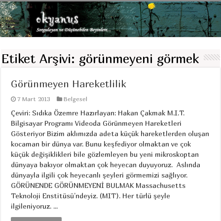
Etiket Arşivi:
görünmeyeni görmek
Görünmeyen Hareketlilik
7 Mart 2013
Belgesel
Çeviri: Sıdıka Özemre Hazırlayan: Hakan Çakmak M.I.T.
Bilgisayar Programı Videoda Görünmeyen Hareketleri
Gösteriyor Bizim aklımızda adeta küçük hareketlerden oluşan
kocaman bir dünya var. Bunu keşfediyor olmaktan ve çok
küçük değişiklikleri bile gözlemleyen bu yeni mikroskoptan
dünyaya bakıyor olmaktan çok heyecan duyuyoruz. Aslında
dünyayla ilgili çok heyecanlı şeyleri görmemizi sağlıyor.
GÖRÜNENDE GÖRÜNMEYENİ BULMAK Massachusetts
Teknoloji Enstitüsü’ndeyiz. (MIT). Her türlü şeyle
ilgileniyoruz. ...