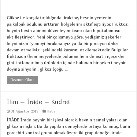
Glikoz ile karşılatırıldığında, fruktoz, beynin yemenin
psikolojik ödülünü arttıran bölgelerini aktifleştiriyor. Fruktoz,
beynin besin alımını düzenleyen kısmı olan hipotalamusu
aktifleştiriyor. Yeni bir çalışmaya göre, yediğimiz şekerler
beynimizin “yemeyi bırakmalıyız ya da bir porsiyon daha
devam etmeliyiz” şeklindeki kararını etkilemektedir. Bulgular
fruktozun (hem meyvelerde bulunan hem de asitli içecekler
gibi tatlandırılmış ürünlerin içinde bulunan bir şeker) beynin
doyma sinyalini, glikoz (çoğu ...
Devamını Oku »
İlim – İrâde – Kudret
31 Ağustos 2012
Haber
İRÂDE İrade beynin bir işlevi olarak, beynin temel yakıtı olan
glikozla ilişkili. Bu da yapılan deneylerde ortaya konmuş, buna
göre; biri kontrol grubu olmak üzere iki grup deneğe, irade