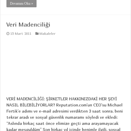
Devamını Oku »
Veri Madenciliği
15 Mart 2011
Makaleler
VERİ MADENCİLİĞİ: ŞİRKETLER HAKKINIZDAKİ HER ŞEYİ
NASIL BİLEBİLİYORLAR? Reputation.com’un CEO’su Michael
Fertik’e adımı ve e-mail adresimi verdikten 3 saat sonra, beni
tekrar aradı ve sosyal güvenlik numaramı söyledi ve ekledi:
“Aslında birkaç saat önce elimize geçti ama arayamayacak
kadar meşguldüm” Son birkaç yıl içinde benimle ilgili, sosyal