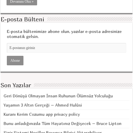
Devamını Oku »
E-posta Bülteni
E-posta bültenimize abone olun, yazılar e-posta adresinize
otomatik gelsin.
Son Yazılar
Geri Dönüşü Olmayan İnsan Ruhunun Ölümsüz Yolculuğu
Yaşamın 3 Altın Gerçeği – Ahmed Hulûsi
Kuranı Kerim Cozumu app privacy policy
Bunu anladığınızda Tüm Hayatınız Değişecek – Bruce Lipton
Sinir Sistemi Nesiller Boyunca Bilgiyi Aktarabiliyor