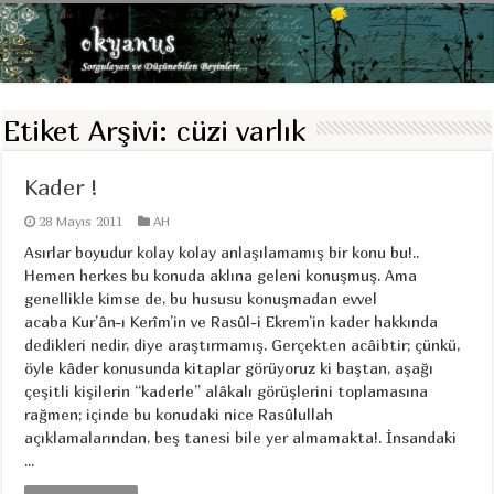
Etiket Arşivi:
cüzi varlık
Kader !
28 Mayıs 2011
AH
Asırlar boyudur kolay kolay anlaşılamamış bir konu bu!..
Hemen herkes bu konuda aklına geleni konuşmuş. Ama
genellikle kimse de, bu hususu konuşmadan evvel
acaba Kur’ân-ı Kerîm’in ve Rasûl-i Ekrem’in kader hakkında
dedikleri nedir, diye araştırmamış. Gerçekten acâibtir; çünkü,
öyle kâder konusunda kitaplar görüyoruz ki baştan, aşağı
çeşitli kişilerin “kaderle” alâkalı görüşlerini toplamasına
rağmen; içinde bu konudaki nice Rasûlullah
açıklamalarından, beş tanesi bile yer almamakta!. İnsandaki
...