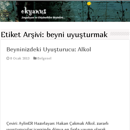
Etiket Arşivi:
beyni uyuşturmak
Beyninizdeki Uyuşturucu: Alkol
8 Ocak 2013
Belgesel
Çeviri: AylinER Hazırlayan: Hakan Çakmak Alkol, zararlı
uyuşturucular içersinde dünya en fazla yaygın olarak