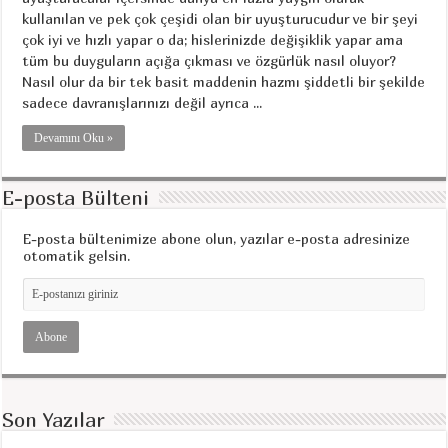
kullanılan ve pek çok çeşidi olan bir uyuşturucudur ve bir şeyi
çok iyi ve hızlı yapar o da; hislerinizde değişiklik yapar ama
tüm bu duyguların açığa çıkması ve özgürlük nasıl oluyor?
Nasıl olur da bir tek basit maddenin hazmı şiddetli bir şekilde
sadece davranışlarınızı değil ayrıca ...
Devamını Oku »
E-posta Bülteni
E-posta bültenimize abone olun, yazılar e-posta adresinize
otomatik gelsin.
Son Yazılar