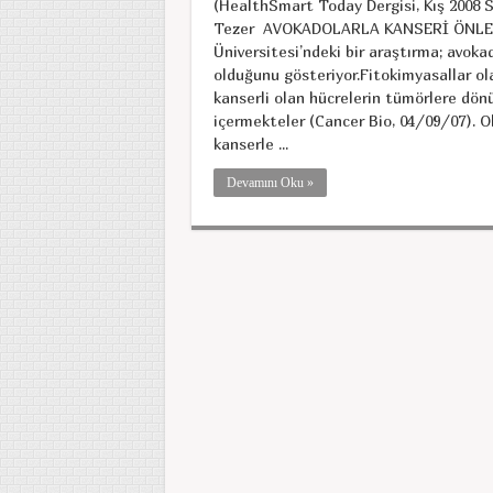
(HealthSmart Today Dergisi, Kış 2008 Say
Tezer AVOKADOLARLA KANSERİ ÖNLEYİN
Üniversitesi’ndeki bir araştırma; avoka
olduğunu gösteriyor.Fitokimyasallar ola
kanserli olan hücrelerin tümörlere dön
içermekteler (Cancer Bio, 04/09/07). O
kanserle ...
Devamını Oku »