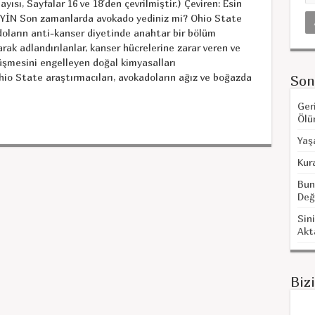
ısı, Sayfalar 16 ve 18’den çevrilmiştir.) Çeviren: Esin
 Son zamanlarda avokado yediniz mi? Ohio State
doların anti-kanser diyetinde anahtar bir bölüm
rak adlandırılanlar, kanser hücrelerine zarar veren ve
üşmesini engelleyen doğal kimyasalları
hio State araştırmacıları, avokadoların ağız ve boğazda
Son
Ger
Ölü
Yaş
Kur
Bun
Değ
Sini
Akt
Biz