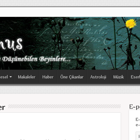
esel
Makaleler
Haber
Öne Çıkanlar
Astroloji
Müzik
Eser
er
E-p
E-
e-