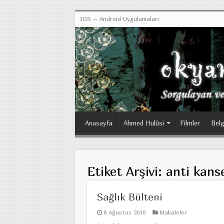
IOS – Android Uygulamaları
Anasayfa
Ahmed Hulûsi
Filmler
Belg
Etiket Arşivi:
anti kans
Sağlık Bülteni
8 Ağustos 2010
Makaleler