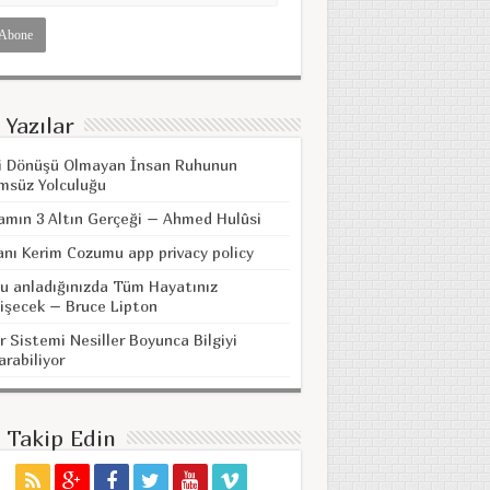
 Yazılar
i Dönüşü Olmayan İnsan Ruhunun
msüz Yolculuğu
amın 3 Altın Gerçeği – Ahmed Hulûsi
anı Kerim Cozumu app privacy policy
u anladığınızda Tüm Hayatınız
işecek – Bruce Lipton
r Sistemi Nesiller Boyunca Bilgiyi
arabiliyor
i Takip Edin