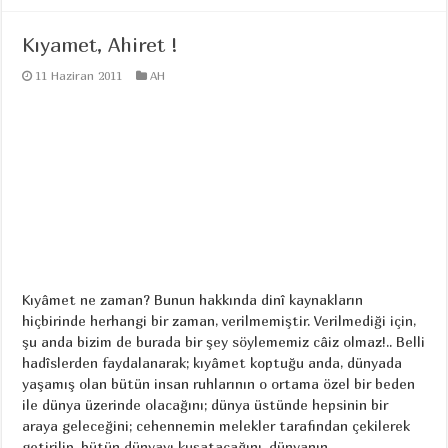
Kıyamet, Ahiret !
11 Haziran 2011
AH
Kıyâmet ne zaman? Bunun hakkında dinî kaynakların
hiçbirinde herhangi bir zaman, verilmemiştir. Verilmediği için,
şu anda bizim de burada bir şey söylememiz câiz olmaz!.. Belli
hadîslerden faydalanarak; kıyâmet koptuğu anda, dünyada
yaşamış olan bütün insan ruhlarının o ortama özel bir beden
ile dünya üzerinde olacağını; dünya üstünde hepsinin bir
araya geleceğini; cehennemin melekler tarafından çekilerek
getirilip, bütün dünyayı kuşatacağını, dünyanın ...