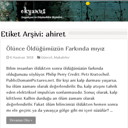
Etiket Arşivi:
ahiret
Ölünce Öldüğümüzün Farkında mıyız
6 Haziran 2018
Güncel
,
Makaleler
Bilim insanları öldükten sonra öldüğünüzün farkında
olduğunuzu söylüyor. Philip Perry Credit: Petr Kratochvil.
PublicDomainPictures.net. Bir kişi ani kalp durması yaşarsa,
bu ölüm zamanı olarak değerlendirilir. Bu, kalp atışını tahrik
eden elektriksel impuls’un sonlanmasıdır. Sonuç olarak, kalp
kilitlenir. Kalbin durduğu an ölüm zamanı olarak
değerlendirilir. Fakat ölüm bilincimizi öldükten hemen sonra
mı ele geçirir, ya da yavaşça gölge gibi mi içeri süzülür? ...
Devamını Oku »