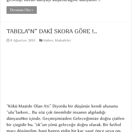
Devamını Oku »
TABELA“N” DAKİ SKORA GÖRE !..
8 Ağustos 2010
Haber
,
Makaleler
“Kökü Mazide Olan Ati” Diyordu bir düşünür, kendi ulusunu
“ulu”larken… Bu söz çok önemlidir insanın algıladığı
dünyasıNın içinde. Geçmişimizden Geleceğimize doğru çizilen
bir çizgidir bu, “ok”un yönü geleceğe doğru olarak. Bir futbol
maçı düşünelim, hani bazen gidip bir kaç saat önce veya on-