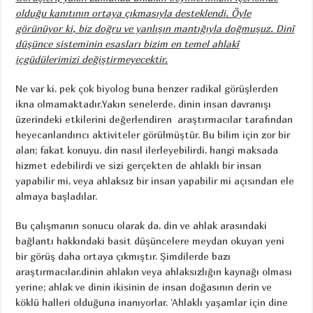
olduğu kanıtının ortaya çıkmasıyla desteklendi. Öyle
görünüyor ki, biz doğru ve yanlışın mantığıyla doğmuşuz. Dinî
düşünce sisteminin esasları bizim en temel ahlakî
içgüdülerimizi değiştirmeyecektir.
Ne var ki, pek çok biyolog buna benzer radikal görüşlerden
ikna olmamaktadır.Yakın senelerde, dinin insan davranışı
üzerindeki etkilerini değerlendiren araştırmacılar tarafından
heyecanlandırıcı aktiviteler görülmüştür. Bu bilim için zor bir
alan; fakat konuyu, din nasıl ilerleyebilirdi, hangi maksada
hizmet edebilirdi ve sizi gerçekten de ahlaklı bir insan
yapabilir mi, veya ahlaksız bir insan yapabilir mi açısından ele
almaya başladılar.
Bu çalışmanın sonucu olarak da, din ve ahlak arasındaki
bağlantı hakkındaki basit düşüncelere meydan okuyan yeni
bir görüş daha ortaya çıkmıştır. Şimdilerde bazı
araştırmacılar,dinin ahlakın veya ahlaksızlığın kaynağı olması
yerine; ahlak ve dinin ikisinin de insan doğasının derin ve
köklü halleri olduğuna inanıyorlar. ‘Ahlaklı yaşamlar için dine