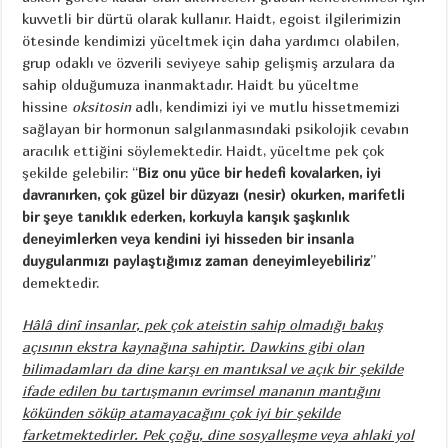
kuvvetli bir dürtü olarak kullanır. Haidt, egoist ilgilerimizin
ötesinde kendimizi yüceltmek için daha yardımcı olabilen,
grup odaklı ve özverili seviyeye sahip gelişmiş arzulara da
sahip olduğumuza inanmaktadır. Haidt bu yüceltme
hissine
oksitosin
adlı, kendimizi iyi ve mutlu hissetmemizi
sağlayan bir hormonun salgılanmasındaki psikolojik cevabın
aracılık ettiğini söylemektedir. Haidt, yüceltme pek çok
şekilde gelebilir: “
Biz onu yüce bir hedefi kovalarken, iyi
davranırken, çok güzel bir düzyazı (nesir) okurken, marifetli
bir şeye tanıklık ederken, korkuyla karışık şaşkınlık
deneyimlerken veya kendini iyi hisseden bir insanla
duygularımızı paylaştığımız zaman deneyimleyebiliriz
”
demektedir.
Hâlâ dinî insanlar, pek çok ateistin sahip olmadığı bakış
açısının ekstra kaynağına sahiptir. Dawkins gibi olan
bilimadamları da dine karşı en mantıksal ve açık bir şekilde
ifade edilen bu tartışmanın evrimsel mananın mantığını
kökünden söküp atamayacağını çok iyi bir şekilde
farketmektedirler. Pek çoğu, dine sosyalleşme veya ahlaki yol