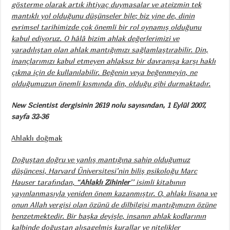
gösterme olarak artık ihtiyaç duymasalar ve ateizmin tek
mantıklı yol olduğunu düşünseler bile; biz yine de, dinin
evrimsel tarihimizde çok önemli bir rol oynamış olduğunu
kabul ediyoruz. O hâlâ bizim ahlak değerlerimizi ve
yaradılıştan olan ahlak mantığımızı sağlamlaştırabilir. Din,
inançlarımızı kabul etmeyen ahlaksız bir davranışa karşı haklı
çıkma için de kullanılabilir. Beğenin veya beğenmeyin, ne
olduğumuzun önemli kısmında din, olduğu gibi durmaktadır.
New Scientist dergisinin 2619 nolu sayısından, 1 Eylül 2007,
sayfa 32-36
Ahlaklı doğmak
Doğuştan doğru ve yanlış mantığına sahip olduğumuz
düşüncesi, Harvard Üniversitesi’nin biliş psikoloğu Marc
Hauser tarafından, “
Ahlaklı Zihinler
’’ isimli kitabının
yayınlanmasıyla yeniden önem kazanmıştır. O, ahlakı lisana ve
onun Allah vergisi olan özünü de dilbilgisi mantığımızın özüne
benzetmektedir. Bir başka deyişle, insanın ahlak kodlarının
kalbinde doğuştan alışagelmiş kurallar ve nitelikler