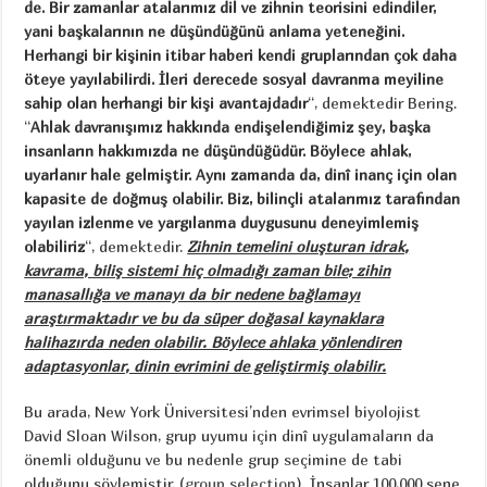
de. Bir zamanlar atalarımız dil ve zihnin teorisini edindiler,
yani başkalarının ne düşündüğünü anlama yeteneğini.
Herhangi bir kişinin itibar haberi kendi gruplarından çok daha
öteye yayılabilirdi. İleri derecede sosyal davranma meyiline
sahip olan herhangi bir kişi avantajdadır
“, demektedir Bering.
“
Ahlak davranışımız hakkında endişelendiğimiz şey, başka
insanların hakkımızda ne düşündüğüdür. Böylece ahlak,
uyarlanır hale gelmiştir. Aynı zamanda da, dinî inanç için olan
kapasite de doğmuş olabilir. Biz, bilinçli atalarımız tarafından
yayılan izlenme ve yargılanma duygusunu deneyimlemiş
olabiliriz
“, demektedir.
Zihnin temelini oluşturan idrak,
kavrama, biliş sistemi hiç olmadığı zaman bile; zihin
manasallığa ve manayı da bir nedene bağlamayı
araştırmaktadır ve bu da süper doğasal kaynaklara
halihazırda neden olabilir. Böylece ahlaka yönlendiren
adaptasyonlar, dinin evrimini de geliştirmiş olabilir.
Bu arada, New York Üniversitesi’nden evrimsel biyolojist
David Sloan Wilson, grup uyumu için dinî uygulamaların da
önemli olduğunu ve bu nedenle grup seçimine de tabi
olduğunu söylemiştir. (
group selection
). İnsanlar 100,000 sene