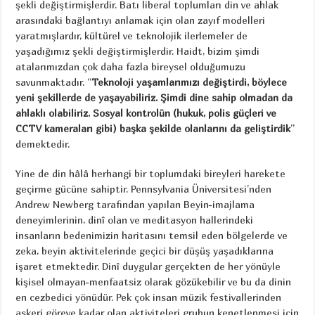
şekli değiştirmişlerdir. Batı liberal toplumları din ve ahlak
arasındaki bağlantıyı anlamak için olan zayıf modelleri
yaratmışlardır, kültürel ve teknolojik ilerlemeler de
yaşadığımız şekli değiştirmişlerdir. Haidt, bizim şimdi
atalarımızdan çok daha fazla bireysel olduğumuzu
savunmaktadır. “
Teknoloji yaşamlarımızı değiştirdi, böylece
yeni şekillerde de yaşayabiliriz. Şimdi dine sahip olmadan da
ahlaklı olabiliriz. Sosyal kontrolün (hukuk, polis güçleri ve
CCTV kameraları gibi) başka şekilde olanlarını da geliştirdik
”
demektedir.
Yine de din hâlâ herhangi bir toplumdaki bireyleri harekete
geçirme gücüne sahiptir. Pennsylvania Üniversitesi’nden
Andrew Newberg tarafından yapılan Beyin-imajlama
deneyimlerinin, dinî olan ve meditasyon hallerindeki
insanların bedenimizin haritasını temsil eden bölgelerde ve
zeka, beyin aktivitelerinde geçici bir düşüş yaşadıklarına
işaret etmektedir. Dinî duygular gerçekten de her yönüyle
kişisel olmayan-menfaatsiz olarak gözükebilir ve bu da dinin
en cezbedici yönüdür. Pek çok insan müzik festivallerinden
askeri göreve kadar olan aktiviteleri grubun kenetlenmesi için