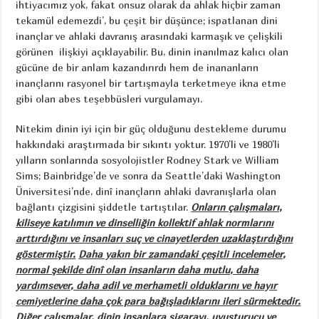
ihtiyacımız yok, fakat onsuz olarak da ahlak hiçbir zaman
tekamül edemezdi’, bu çeşit bir düşünce; ispatlanan dini
inançlar ve ahlaki davranış arasındaki karmaşık ve çelişkili
görünen ilişkiyi açıklayabilir. Bu, dinin inanılmaz kalıcı olan
gücüne de bir anlam kazandırırdı hem de inananların
inançlarını rasyonel bir tartışmayla terketmeye ikna etme
gibi olan abes teşebbüsleri vurgulamayı.
Nitekim dinin iyi için bir güç olduğunu destekleme durumu
hakkındaki araştırmada bir sıkıntı yoktur. 1970’li ve 1980’li
yılların sonlarında sosyolojistler Rodney Stark ve William
Sims; Bainbridge’de ve sonra da Seattle’daki Washington
Üniversitesi’nde, dinî inançların ahlaki davranışlarla olan
bağlantı çizgisini şiddetle tartıştılar.
Onların çalışmaları,
kiliseye katılımın ve dinselliğin kollektif ahlak normlarını
arttırdığını ve insanları suç ve cinayetlerden uzaklaştırdığını
göstermiştir.
Daha yakın bir zamandaki çeşitli incelemeler,
normal şekilde dinî olan insanların daha mutlu, daha
yardımsever, daha adil ve merhametli olduklarını ve hayır
cemiyetlerine daha çok para bağışladıklarını ileri sürmektedir.
Diğer çalışmalar, dinin insanlara sigarayı, uyuşturucu ve