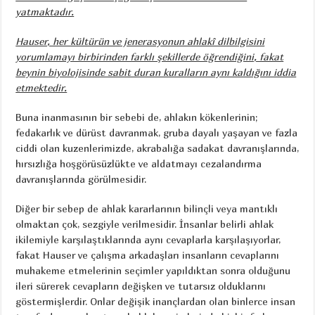
yatmaktadır.
Hauser, her kültürün ve jenerasyonun ahlakî dilbilgisini
yorumlamayı birbirinden farklı şekillerde öğrendiğini, fakat
beynin biyolojisinde sabit duran kuralların aynı kaldığını iddia
etmektedir.
Buna inanmasının bir sebebi de, ahlakın kökenlerinin;
fedakarlık ve dürüst davranmak, gruba dayalı yaşayan ve fazla
ciddi olan kuzenlerimizde, akrabalığa sadakat davranışlarında,
hırsızlığa hoşgörüsüzlükte ve aldatmayı cezalandırma
davranışlarında görülmesidir.
Diğer bir sebep de ahlak kararlarının bilinçli veya mantıklı
olmaktan çok, sezgiyle verilmesidir. İnsanlar belirli ahlak
ikilemiyle karşılaştıklarında aynı cevaplarla karşılaşıyorlar,
fakat Hauser ve çalışma arkadaşları insanların cevaplarını
muhakeme etmelerinin seçimler yapıldıktan sonra olduğunu
ileri sürerek cevapların değişken ve tutarsız olduklarını
göstermişlerdir. Onlar değişik inançlardan olan binlerce insan