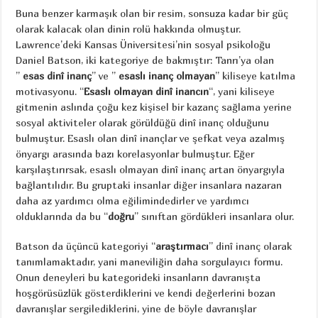
Buna benzer karmaşık olan bir resim, sonsuza kadar bir güç
olarak kalacak olan dinin rolü hakkında olmuştur.
Lawrence’deki Kansas Üniversitesi’nin sosyal psikoloğu
Daniel Batson, iki kategoriye de bakmıştır: Tanrı’ya olan
”
esas dinî inanç
” ve ”
esaslı inanç olmayan
” kiliseye katılma
motivasyonu. “
Esaslı olmayan dinî inancın
“, yani kiliseye
gitmenin aslında çoğu kez kişisel bir kazanç sağlama yerine
sosyal aktiviteler olarak görüldüğü dinî inanç olduğunu
bulmuştur. Esaslı olan dinî inançlar ve şefkat veya azalmış
önyargı arasında bazı korelasyonlar bulmuştur. Eğer
karşılaştırırsak, esaslı olmayan dinî inanç artan önyargıyla
bağlantılıdır. Bu gruptaki insanlar diğer insanlara nazaran
daha az yardımcı olma eğilimindedirler ve yardımcı
olduklarında da bu “
doğru
” sınıftan gördükleri insanlara olur.
Batson da üçüncü kategoriyi “
araştırmacı
” dinî inanç olarak
tanımlamaktadır, yani maneviliğin daha sorgulayıcı formu.
Onun deneyleri bu kategorideki insanların davranışta
hoşgörüsüzlük gösterdiklerini ve kendi değerlerini bozan
davranışlar sergilediklerini, yine de böyle davranışlar