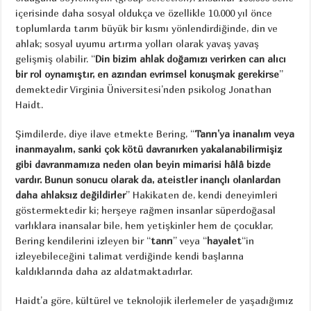
içerisinde daha sosyal oldukça ve özellikle 10,000 yıl önce
toplumlarda tarım büyük bir kısmı yönlendirdiğinde, din ve
ahlak; sosyal uyumu artırma yolları olarak yavaş yavaş
gelişmiş olabilir. “
Din bizim ahlak doğamızı verirken can alıcı
bir rol oynamıştır, en azından evrimsel konuşmak gerekirse
”
demektedir Virginia Üniversitesi’nden psikolog Jonathan
Haidt.
Şimdilerde, diye ilave etmekte Bering, “
Tanrı’ya inanalım veya
inanmayalım, sanki çok kötü davranırken yakalanabilirmişiz
gibi davranmamıza neden olan beyin mimarisi hâlâ bizde
vardır. Bunun sonucu olarak da, ateistler inançlı olanlardan
daha ahlaksız değildirler
” Hakikaten de, kendi deneyimleri
göstermektedir ki; herşeye rağmen insanlar süperdoğasal
varlıklara inansalar bile, hem yetişkinler hem de çocuklar,
Bering kendilerini izleyen bir “
tanrı
” veya “
hayalet
“in
izleyebileceğini talimat verdiğinde kendi başlarına
kaldıklarında daha az aldatmaktadırlar.
Haidt’a göre, kültürel ve teknolojik ilerlemeler de yaşadığımız