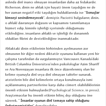
aslında dinî inancı olmayan insanlardan daha az fedakardır.
Richerson, dinin ne ahlak için hayati önem taşıdığını ne de
her zaman negatif etki taşıdığını bulduklarında ise “
Sonuçlar
kimseyi sevindirmeyecek
“, demiştir. Paciotti bulguların; dinin,
o ahlakî davranışın doğasını ve kapsamını tanımlamaya
hizmet edip, kiminle işbirliği içerisinde olduğumuzu
etkilediğine, insanların ahlaklı ve işbirliği ile donanımlı
oldukları fikrini de desteklediğine inanmaktadır.
Ahlaktaki dinin etkilerinin birbirinden ayrılmasının zor
olmasının bir diğer nedeni diktatör oyununu kullanan yeni bir
çalışma tarafından da vurgulanmıştır. Vancouver, Kanada’daki
British Columbia Üniversitesi’nden psikolologlar Azim Shariff
ve Ara Norenzayan insanlara ilk önce düzenlenmiş olan bir
kelime oyunuyla dinî veya dinî olmayan tabirler sunarak,
ateistlerin bile dinî kelimelerin ortaya konulmasıyla ismi
açıklanmamış partnerlerine karşı daha cömert olabildiklerinin
önemli etkisini bulmuşlardır.(
Psychological Science, in press
).
Araştırmacılar bu önemli etkinin bilinç dışı olduğunu öne
sürerek, ”
İnsanlar oyunun dinî temaya sahip olduğunu
farketmemiştirler
” demektedirler.