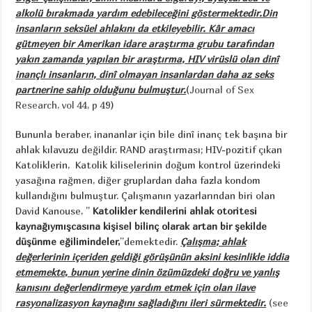
alkolü bırakmada yardım edebileceğini göstermektedir.Din
insanların seksüel ahlakını da etkileyebilir. Kâr amacı
gütmeyen bir Amerikan idare araştırma grubu tarafından
yakın zamanda yapılan bir araştırma, HIV virüslü olan dinî
inançlı insanların, dinî olmayan insanlardan daha az seks
partnerine sahip olduğunu bulmuştur.
(
Journal of Sex
Research, vol 44, p 49
)
Bununla beraber, inananlar için bile dinî inanç tek başına bir
ahlak kılavuzu değildir. RAND araştırması; HIV-pozitif çıkan
Katoliklerin, Katolik kiliselerinin doğum kontrol üzerindeki
yasağına rağmen, diğer gruplardan daha fazla kondom
kullandığını bulmuştur. Çalışmanın yazarlarından biri olan
David Kanouse, ”
Katolikler kendilerini ahlak otoritesi
kaynağıymışcasına kişisel bilinç olarak artan bir şekilde
düşünme eğilimindeler,
’’demektedir.
Çalışma; ahlak
değerlerinin içeriden geldiği görüşünün aksini kesinlikle iddia
etmemekte, bunun yerine dinin özümüzdeki doğru ve yanlış
kanısını değerlendirmeye yardım etmek için olan ilave
rasyonalizasyon kaynağını sağladığını ileri sürmektedir.
(see