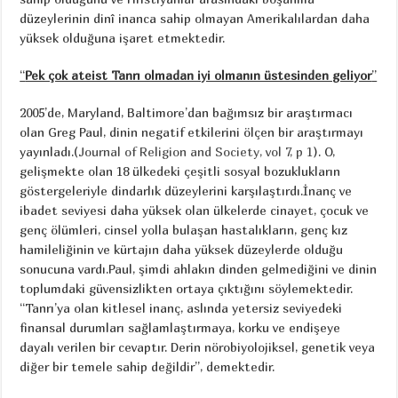
düzeylerinin dinî inanca sahip olmayan Amerikalılardan daha
yüksek olduğuna işaret etmektedir.
“
Pek çok ateist Tanrı olmadan iyi olmanın üstesinden geliyor
’’
2005’de, Maryland, Baltimore’dan bağımsız bir araştırmacı
olan Greg Paul, dinin negatif etkilerini ölçen bir araştırmayı
yayınladı.(
Journal of Religion and Society, vol 7, p 1
). O,
gelişmekte olan 18 ülkedeki çeşitli sosyal bozuklukların
göstergeleriyle dindarlık düzeylerini karşılaştırdı.İnanç ve
ibadet seviyesi daha yüksek olan ülkelerde cinayet, çocuk ve
genç ölümleri, cinsel yolla bulaşan hastalıkların, genç kız
hamileliğinin ve kürtajın daha yüksek düzeylerde olduğu
sonucuna vardı.Paul, şimdi ahlakın dinden gelmediğini ve dinin
toplumdaki güvensizlikten ortaya çıktığını söylemektedir.
“Tanrı’ya olan kitlesel inanç, aslında yetersiz seviyedeki
finansal durumları sağlamlaştırmaya, korku ve endişeye
dayalı verilen bir cevaptır. Derin nörobiyolojiksel, genetik veya
diğer bir temele sahip değildir’’, demektedir.