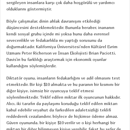
sergileyen insanlara karşı çok daha hoşgörülü ve yardımcı
olduklarını göstermiştir.
Böyle çalışmalar, dinin ahlak davranışını etkilediği
düşüncesini desteklemektedir. Bununla beraber, inananın
kendi sosyal grubu içinde mi yoksa bunu daha evrensel
sevecenlikle ve fedakarlıkla mı yaptığı sorusunu da
doğurmaktadır. Kaliforniya Üniversitesi’nden Kültürel Evrim
Uzmanı Peter Richerson ve İnsan Ekolojisti Brian Paciotti,
Davis’in bu farklılığı araştırmak için ekonomik oyunlar
kullandığını söylemişlerdir.
Diktatör oyunu, insanların fedakarlığını ve adil olmasını test
etmektedir. Bir kişi $10 almakta ve bu paranın bir kısmını bir
diğer kişiye, isimsiz bir oyuncuya teklif etmesi
söylenilmektedir. Teklif edilen miktar ilk oyuncunun hakkıdır.
Alıcı, iki tarafın da paylaşımı koruduğu teklif edilen miktarı
kabul edebilir veyahut da farkedilen adaletsizliği teklifi
reddederek cezalandırır, böylece de hiçkimse ödeme almaz.
Güven oyununda, bir kişiye $10 verilir ve o kişi herhangi bir
miktarı bir diğer bilinmeyen kişiye verebilir, fakat bu sefer de