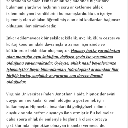
tarafından yapılan temel ahlak seçimlerinde hiçbir fark
bulamamışlardır ve hiçbirinin soru anketlerine ahlak
ikileminde yanıt verdiklerini bulmamışlardır. Bu da içeriye
işlenmiş olan ahlakın öğrenilmiş olan dinî kodlardan bağımsız
olduğunu ileri sürmektedir.
İnkar edilemeyecek bir şekilde; kölelik, ırkçılık, ölüm cezası ve
kürtaj konularındaki davranışlara zaman içerisinde ve
kültürlerde farklılıklar oluşmuştur.
Hauser; hatta yaradılıştan
olan mantığın aynı kaldığını, değişen şeyin ise yorumlama
olduğunu savunmaktadır. Öyleyse, ahlak nasıl beyinlerimize
işlenmiştir? Beyin bilimadamları (nörologlar) arasındaki fikir
birliği; korku, suçluluk ve gururun son derece önemli
olduğudur.
Virginia Üniversitesi’nden Jonathan Haidt, hipnoz deneyini
duyguların ne kadar önemli olduğunu göstermek için
kullanmıştır. Hipnozla, insanları iki gelişigüzel kelime
duyduklarında nefret duymaya ikna etmiştir. Bu kelimeler
daha sonra ahlak ikilemleriyle bağlantılı olarak ortaya
çıktıklarında, hipnotize olmayan insanlar vermese de,