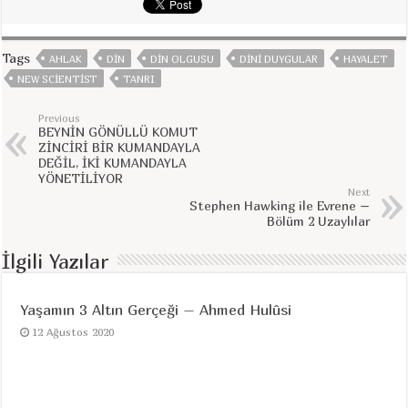
Tags
AHLAK
DIN
DIN OLGUSU
DINI DUYGULAR
HAYALET
NEW SCIENTIST
TANRI
Previous
BEYNİN GÖNÜLLÜ KOMUT
ZİNCİRİ BİR KUMANDAYLA
DEĞİL, İKİ KUMANDAYLA
YÖNETİLİYOR
Next
Stephen Hawking ile Evrene –
Bölüm 2 Uzaylılar
İlgili Yazılar
Yaşamın 3 Altın Gerçeği – Ahmed Hulûsi
12 Ağustos 2020