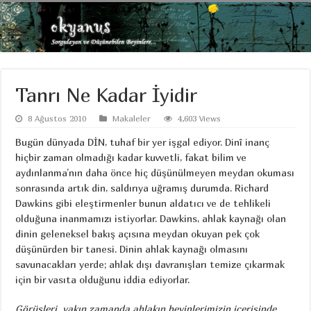
Tanrı Ne Kadar İyidir
8 Ağustos 2010
Makaleler
4,603 Views
Bugün dünyada DİN, tuhaf bir yer işgal ediyor. Dinî inanç
hiçbir zaman olmadığı kadar kuvvetli, fakat bilim ve
aydınlanma’nın daha önce hiç düşünülmeyen meydan okuması
sonrasında artık din, saldırıya uğramış durumda. Richard
Dawkins gibi eleştirmenler bunun aldatıcı ve de tehlikeli
olduğuna inanmamızı istiyorlar. Dawkins, ahlak kaynağı olan
dinin geleneksel bakış açısına meydan okuyan pek çok
düşünürden bir tanesi. Dinin ahlak kaynağı olmasını
savunacakları yerde; ahlak dışı davranışları temize çıkarmak
için bir vasıta olduğunu iddia ediyorlar.
Görüşleri, yakın zamanda ahlakın beyinlerimizin içerisinde