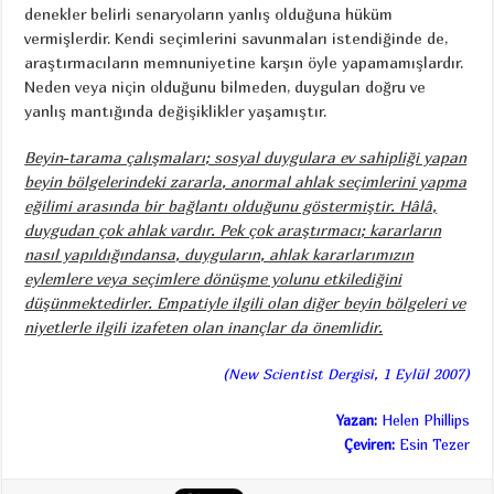
denekler belirli senaryoların yanlış olduğuna hüküm
vermişlerdir. Kendi seçimlerini savunmaları istendiğinde de,
araştırmacıların memnuniyetine karşın öyle yapamamışlardır.
Neden veya niçin olduğunu bilmeden, duyguları doğru ve
yanlış mantığında değişiklikler yaşamıştır.
Beyin-tarama çalışmaları; sosyal duygulara ev sahipliği yapan
beyin bölgelerindeki zararla, anormal ahlak seçimlerini yapma
eğilimi arasında bir bağlantı olduğunu göstermiştir. Hâlâ,
duygudan çok ahlak vardır. Pek çok araştırmacı; kararların
nasıl yapıldığındansa, duyguların, ahlak kararlarımızın
eylemlere veya seçimlere dönüşme yolunu etkilediğini
düşünmektedirler. Empatiyle ilgili olan diğer beyin bölgeleri ve
niyetlerle ilgili izafeten olan inançlar da önemlidir.
(New Scientist Dergisi, 1 Eylül 2007)
Yazan:
Helen Phillips
Çeviren:
Esin Tezer