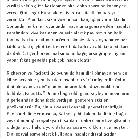
verdiği yekün çifte katlanır ve alıcı daha sonra ne kadar geri
vereceğini seçer. Buradaki en iyi strateji, bütün parayı
vermektir. Alan kişi, sizin güveninizin karşılığını vermektedir.
Sonunda; halk malı oyununda, insanlar organize eden insanlar
tarafından ikiye katlanan ve eşit olarak paylaştırılan halk
fonuna katkıda bulunurlar.Oyun isimsiz olarak oynanır ve her
türlü ahlaki şeyleri test eder ( fedakarlık ve aldatma miktarı
da dahil). Eğer herkes maksimumu bağışlarsa grup en iyisini
yapar, fakat genelde pek çok insan aldatır.
Richerson ve Paciotti üç oyunu da hem dinî olmayan hem de
kilise servisine yeni katılan insanlarla yürütmüşlerdir. Onlar
dinî olmayan ve dinî olan insanların farklı davrandıklarını
buldular. Paciotti, ” Dinine bağlı olduğunu söyleyen insanların
diğerlerinden daha fazla verdiğini gösteren etkiler
gözükmüştür. Bu, dinin evrensel desteği gayretlendirdiğini
öne sürebilir. Her nasılsa, Batson gibi, takım da dinine bağlı
veya dindarlığı sorgulayan insanların daha cömert ve güvenilir
olduğunu ve haksız yere daha az ceza verdiklerini bulmuştur.
Dini sosyalleşme olarak kullanan insanlar dışsal açıdan