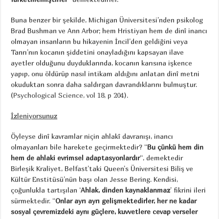
Buna benzer bir şekilde, Michigan Üniversitesi’nden psikolog
Brad Bushman ve Ann Arbor; hem Hristiyan hem de dinî inancı
olmayan insanların bu hikayenin İncil’den geldiğini veya
Tanrı’nın kocanın şiddetini onayladığını kapsayan ilave
ayetler olduğunu duyduklarında, kocanın karısına işkence
yapıp, onu öldürüp nasıl intikam aldığını anlatan dinî metni
okuduktan sonra daha saldırgan davrandıklarını bulmuştur.
(
Psychological Science, vol 18, p 204
).
İzleniyorsunuz
Öyleyse dinî kavramlar niçin ahlakî davranışı, inancı
olmayanları bile harekete geçirmektedir? “
Bu çünkü hem din
hem de ahlaki evrimsel adaptasyonlardır
“, demektedir
Birleşik Kraliyet, Belfast’taki Queen’s Üniversitesi Biliş ve
Kültür Enstitüsü’nün başı olan Jesse Bering. Kendisi,
çoğunlukla tartışılan ‘
Ahlak, dinden kaynaklanmaz
’ fikrini ileri
sürmektedir. “
Onlar ayrı ayrı gelişmektedirler, her ne kadar
sosyal çevremizdeki aynı güçlere, kuvvetlere cevap verseler