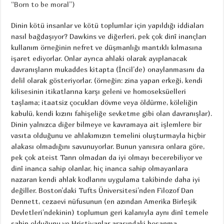
“Born to be moral”)
Dinin kötü insanlar ve kötü toplumlar için yapıldığı iddiaları
nasıl bağdaşıyor? Dawkins ve diğerleri, pek çok dinî inançları
kullanım örneğinin nefret ve düşmanlığı mantıklı kılmasına
işaret ediyorlar. Onlar ayrıca ahlaki olarak ayıplanacak
davranışların mukaddes kitapta (İncil’de) onaylanmasını da
delil olarak gösteriyorlar. (örneğin: zina yapan erkeği, kendi
kilisesinin itikatlarına karşı geleni ve homoseksüelleri
taşlama; itaatsiz çocukları dövme veya öldürme, köleliğin
kabulü, kendi kızını fahişeliğe sevketme gibi olan davranışlar).
Dinin yalnızca diğer bilmeye ve kavramaya ait işlemlere bir
vasıta olduğunu ve ahlakımızın temelini oluşturmayla hiçbir
alakası olmadığını savunuyorlar. Bunun yanısıra onlara göre,
pek çok ateist Tanrı olmadan da iyi olmayı becerebiliyor ve
dinî inanca sahip olanlar, hiç inanca sahip olmayanlara
nazaran kendi ahlak kodlarını uygulama takibinde daha iyi
değiller. Boston’daki Tufts Üniversitesi’nden Filozof Dan
Dennett, cezaevi nüfusunun (en azından Amerika Birleşik
Devletleri’ndekinin) toplumun geri kalanıyla aynı dinî temele
sahip olduğunu ve Hristiyanlar arasındaki boşanma