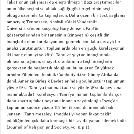
Fakat onun çalışması da eleştirilmiştir. Bazı araştırmacılar,
onun ülke seçimi ve ahlak sağlığı göstergelerinin seçici
olduğu üzerinde tartışmışlardır. Daha özenli bir test sağlama
amacıyla; Tennessee, Nashville’deki Vanderbilt
Üniversitesi’nden sosyolog Gary Jensen, Paul’ün
göstergelerinden bir tanesinin (cinayetin) çeşitli dinî
inançlarla olan korelasyonunu görmek için daha detaylı bir
analiz yürütmüştür. Toplumlarda olan en güçlü korelasyonun
iki inanç olan iyi ve kötü, Tanrı ve şeytan inançlarında
olmasına rağmen; cinayet oranlarının ateşli inançlarla
gerçekten de bağlantılı olduğunu bulmuştur. En yüksek
oranlar Filipinler, Dominik Cumhuriyeti ve Güney Afrika da
dahil, Amerika Birleşik Devletleri’nde görülmüştür (toplumun
yüzde 96’sı Tanrı’ya inanmaktadır ve yüzde 76’sı da şeytana
inanmaktadır). Korelasyon Tanrı’ya inanan toplumlarda çok
daha zayıftır, fakat şeytana inancın zayıf olduğu İsveç’de
toplumun sadece yüzde 18’i her ikisine de inanmaktadır.
Jensen, ‘’Tanrı meseleyi (madde) yi yapar, fakat teklif
edildiğinden çok daha karmaşık bir tavırla yapar’’, demektedir.
(
Journal of Religion and Society, vol 8, p 1
)