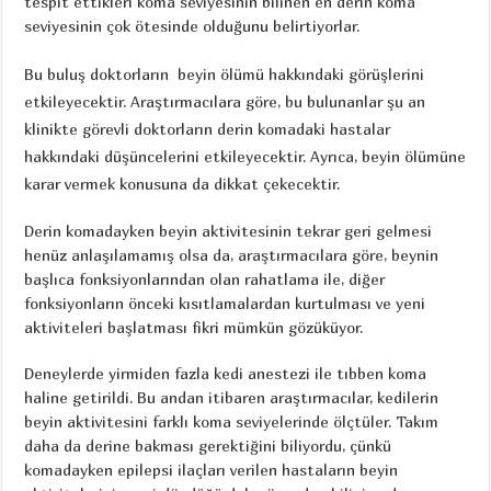
tespit ettikleri koma seviyesinin bilinen en derin koma
seviyesinin çok ötesinde olduğunu belirtiyorlar.
Bu buluş doktorların beyin ölümü hakkındaki görüşlerini
etkileyecektir. Araştırmacılara göre, bu bulunanlar şu an
klinikte görevli doktorların derin komadaki hastalar
hakkındaki düşüncelerini etkileyecektir. Ayrıca, beyin ölümüne
karar vermek konusuna da dikkat çekecektir.
Derin komadayken beyin aktivitesinin tekrar geri gelmesi
henüz anlaşılamamış olsa da, araştırmacılara göre, beynin
başlıca fonksiyonlarından olan rahatlama ile, diğer
fonksiyonların önceki kısıtlamalardan kurtulması ve yeni
aktiviteleri başlatması fikri mümkün gözüküyor.
Deneylerde yirmiden fazla kedi anestezi ile tıbben koma
haline getirildi. Bu andan itibaren araştırmacılar, kedilerin
beyin aktivitesini farklı koma seviyelerinde ölçtüler. Takım
daha da derine bakması gerektiğini biliyordu, çünkü
komadayken epilepsi ilaçları verilen hastaların beyin