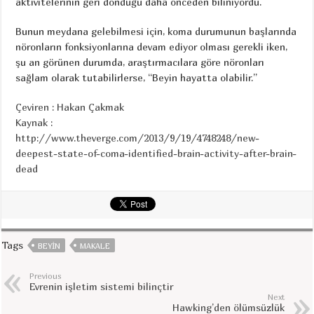
aktivitelerinin geri döndüğü daha önceden biliniyordu.
Bunun meydana gelebilmesi için, koma durumunun başlarında
nöronların fonksiyonlarına devam ediyor olması gerekli iken,
şu an görünen durumda, araştırmacılara göre nöronları
sağlam olarak tutabilirlerse, “Beyin hayatta olabilir.”
Çeviren : Hakan Çakmak
Kaynak :
http://www.theverge.com/2013/9/19/4748248/new-
deepest-state-of-coma-identified-brain-activity-after-brain-
dead
Tags
BEYIN
MAKALE
Previous
Evrenin işletim sistemi bilinçtir
Next
Hawking’den ölümsüzlük