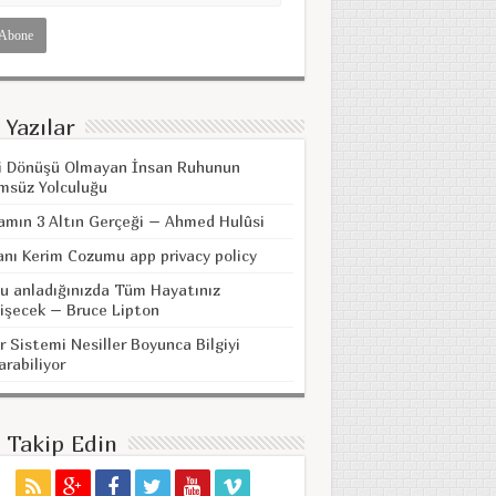
 Yazılar
i Dönüşü Olmayan İnsan Ruhunun
msüz Yolculuğu
amın 3 Altın Gerçeği – Ahmed Hulûsi
anı Kerim Cozumu app privacy policy
u anladığınızda Tüm Hayatınız
işecek – Bruce Lipton
r Sistemi Nesiller Boyunca Bilgiyi
arabiliyor
i Takip Edin