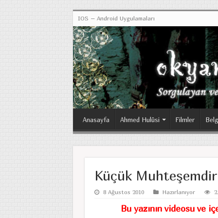
IOS – Android Uygulamaları
Anasayfa
Ahmed Hulûsi
Filmler
Belg
Küçük Muhteşemdir 
8 Ağustos 2010
Hazırlanıyor
2
Bu yazının videosu ve iç