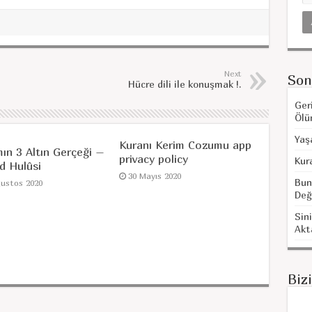
Next
Son
Hücre dili ile konuşmak !.
Ger
Ölü
Yaş
Kuranı Kerim Cozumu app
ın 3 Altın Gerçeği –
privacy policy
Kur
d Hulûsi
30 Mayıs 2020
Bun
ğustos 2020
Değ
Sini
Akt
Biz