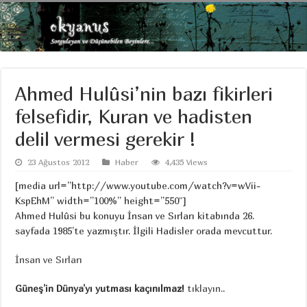
Ahmed Hulûsi’nin bazı fikirleri
felsefidir, Kuran ve hadisten
delil vermesi gerekir !
23 Ağustos 2012
Haber
4,435 Views
[media url=”http://www.youtube.com/watch?v=wVii-
KspEhM” width=”100%” height=”550″]
Ahmed Hulûsi bu konuyu İnsan ve Sırları kitabında 26.
sayfada 1985’te yazmıştır. İlgili Hadisler orada mevcuttur.
İnsan ve Sırları
Güneş’in Dünya’yı yutması kaçınılmaz!
tıklayın
..