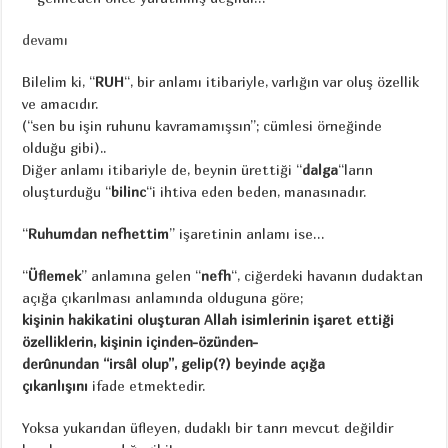
devamı
Bilelim ki, “
RUH
“, bir anlamı itibariyle, varlığın var oluş özellik
ve amacıdır.
(“sen bu işin ruhunu kavramamışsın”; cümlesi örneğinde
olduğu gibi)..
Diğer anlamı itibariyle de, beynin ürettiği “
dalga
“ların
oluşturduğu “
bilinc
“i ihtiva eden beden, manasınadır.
“
Ruhumdan nefhettim
” işaretinin anlamı ise…
“
Üflemek
” anlamına gelen “
nefh
“, ciğerdeki havanın dudaktan
açığa çıkarılması anlamında olduguna göre;
kişinin hakikatini oluşturan Allah isimlerinin işaret ettiği
özelliklerin, kişinin içinden-özünden-
derûnundan “irsâl olup”, gelip(?) beyinde açığa
çıkarılışını
ifade etmektedir.
Yoksa yukarıdan üfleyen, dudaklı bir tanrı mevcut değildir