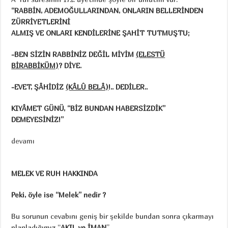
“RABBİN, ADEMOĞULLARINDAN, ONLARIN BELLERİNDEN
ZÜRRİYETLERİNİ
ALMIŞ VE ONLARI KENDİLERİNE ŞAHİT TUTMUŞTU;
-BEN SİZİN RABBİNİZ DEĞİL MİYİM
(ELESTÜ
BİRABBİKÜM)
? DİYE.
-EVET, ŞÂHİDİZ
(KÂLÛ BELÂ)
!.. DEDİLER..
KIYÂMET GÜNÜ, “BİZ BUNDAN HABERSİZDİK”
DEMEYESİNİZ!”
devamı
MELEK VE RUH HAKKINDA
Peki, öyle ise “Melek” nedir ?
Bu sorunun cevabını geniş bir şekilde bundan sonra çıkarmayı
planladığımız “
AKIL ve İMAN
”