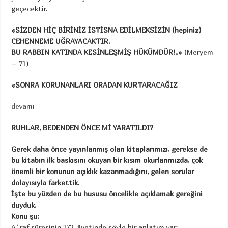
geçecektir.
«SİZDEN HİÇ BİRİNİZ İSTİSNA EDİLMEKSİZİN (hepiniz)
CEHENNEME UĞRAYACAKTIR.
BU RABBIN KATINDA KESİNLEŞMİŞ HÜKÜMDÜR!..»
(Meryem
– 71)
«SONRA KORUNANLARI ORADAN KURTARACAĞIZ
devamı
RUHLAR, BEDENDEN ÖNCE Mİ YARATILDI?
Gerek daha önce yayınlanmış olan kitaplarımızı, gerekse de
bu kitabın ilk baskısını okuyan bir kısım okurlarımızda, çok
önemli bir konunun açıklık kazanmadığını, gelen sorular
dolayısıyla farkettik.
İşte bu yüzden de bu hususu öncelikle açıklamak gereğini
duyduk.
Konu şu:
A`raf sûresinin 172. âyetinde şöyle bir anlatım var: