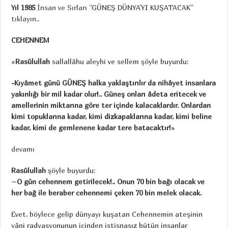
Yıl 1985
İnsan ve Sırları
“GÜNEŞ DÜNYA’YI KUŞATACAK”
tıklayın
..
CEHENNEM
«
Rasûlullah
sallallâhu aleyhi ve sellem şöyle buyurdu:
-Kıyâmet günü GÜNEŞ halka yaklaştırılır da nihâyet insanlara
yakınlığı bir mil kadar olur!.. Güneş onları âdeta eritecek ve
amellerinin miktarına göre ter içinde kalacaklardır. Onlardan
kimi topuklarına kadar, kimi dizkapaklarına kadar, kimi beline
kadar, kimi de gemlenene kadar tere batacaktır!
»
devamı
Rasûlullah
şöyle buyurdu:
–
O gün cehennem getirilecek!.. Onun 70 bin bağı olacak ve
her bağ ile beraber cehennemi çeken 70 bin melek olacak.
Evet, böylece gelip dünyayı kuşatan Cehennemin ateşinin
yâni radyasyonunun içinden istisnasız bütün insanlar