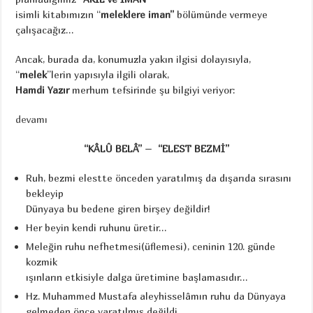
isimli kitabımızın “
meleklere iman”
bölümünde vermeye
çalışacağız…
Ancak, burada da, konumuzla yakın ilgisi dolayısıyla,
“
melek
”lerin yapısıyla ilgili olarak,
Hamdi Yazır
merhum tefsirinde şu bilgiyi veriyor:
devamı
“KÂLÛ BELÂ”
–
“ELEST BEZMİ”
Ruh, bezmi elestte önceden yaratılmış da dışarıda sırasını
bekleyip
Dünyaya bu bedene giren birşey değildir!
Her beyin kendi ruhunu üretir…
Meleğin ruhu nefhetmesi(üflemesi), ceninin 120. günde
kozmik
ışınların etkisiyle dalga üretimine başlamasıdır…
Hz. Muhammed Mustafa aleyhisselâmın ruhu da Dünyaya
gelmeden önce yaratılmış değildi…