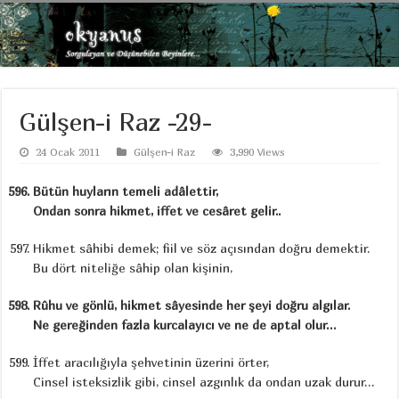
Gülşen-i Raz -29-
24 Ocak 2011
Gülşen-i Raz
3,990 Views
Bütün huyların temeli adâlettir,
Ondan sonra hikmet, iffet ve cesâret gelir..
Hikmet sâhibi demek; fiil ve söz açısından doğru demektir.
Bu dört niteliğe sâhip olan kişinin,
Rûhu ve gönlü, hikmet sâyesinde her şeyi doğru algılar.
Ne gereğinden fazla kurcalayıcı ve ne de aptal olur…
İffet aracılığıyla şehvetinin üzerini örter,
Cinsel isteksizlik gibi, cinsel azgınlık da ondan uzak durur…