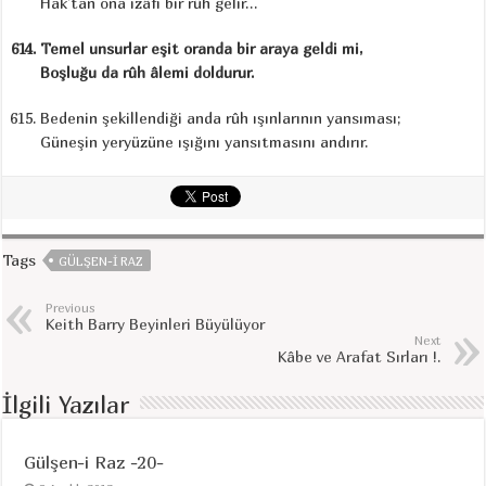
Hak’tan ona izâfi bir rûh gelir…
Temel unsurlar eşit oranda bir araya geldi mi,
Boşluğu da rûh âlemi doldurur.
Bedenin şekillendiği anda rûh ışınlarının yansıması;
Güneşin yeryüzüne ışığını yansıtmasını andırır.
Tags
GÜLŞEN-I RAZ
Previous
Keith Barry Beyinleri Büyülüyor
Next
Kâbe ve Arafat Sırları !.
İlgili Yazılar
Gülşen-i Raz -20-