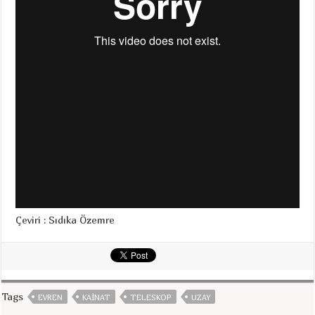
Çeviri : Sıdıka Özemre
Tags
EVREN
KAINAT
TELESKOP
UZAY