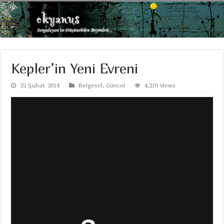
Kepler’in Yeni Evreni
22 Şubat 2014
Belgesel
,
Güncel
4,210 Views