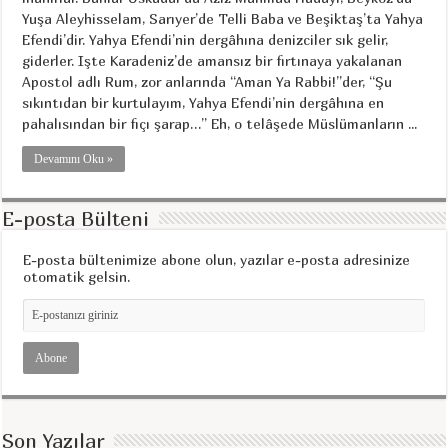
Yuşa Aleyhisselam, Sarıyer’de Telli Baba ve Beşiktaş’ta Yahya
Efendi’dir. Yahya Efendi’nin dergâhına denizciler sık gelir,
giderler. Işte Karadeniz’de amansız bir fırtınaya yakalanan
Apostol adlı Rum, zor anlarında “Aman Ya Rabbi!”der, “Şu
sıkıntıdan bir kurtulayım, Yahya Efendi’nin dergâhına en
pahalısından bir fıçı şarap…” Eh, o telâşede Müslümanların ...
Devamını Oku »
E-posta Bülteni
E-posta bültenimize abone olun, yazılar e-posta adresinize
otomatik gelsin.
Son Yazılar