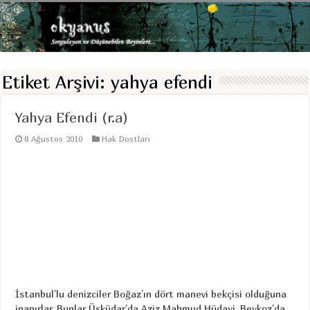
Etiket Arşivi:
yahya efendi
Yahya Efendi (r.a)
8 Ağustos 2010
Hak Dostları
İstanbul’lu denizciler Boğaz’ın dört manevi bekçisi olduğuna
inanırlar. Bunlar Üsküdar’da Aziz Mahmud Hüdayi, Beykoz’da