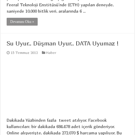
Feeral Teknoloji Enstitüsü’nde (ETH) yapılan deneyde,
saniyede 10,000 bitlik veri, aralarında 6 ...
Devamını Oku »
Su Uyur.. Düşman Uyur.. DATA Uyumaz !
15 Temmuz 2012
Haber
Dakikada Yüzbinden fazla tweet atılıyor. Facebook
kullanıcıları: bir dakikada 684.478 adet içerik gönderiyor.
Online alışverişte, dakikada 272.070 $ harcama yapılıyor. Bu