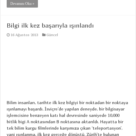
Devamını Oku »
Bilgi ilk kez başarıyla ışınlandı
16 Ağustos 2013
Güncel
Bilim insanları, tarihte ilk kez bilgiyi bir noktadan bir noktaya
ışınlamayı başardı. İsviçre’de yapılan deneyde, bir bilgisayar
işlemcisine benzeyen katı hal devresinde saniyede 10,000
bitlik bigi A noktasından B noktasına aktarıldı. Hayatta bir
tek bilim kurgu filmlerinde karşımıza çıkan ‘teleportasyon’,
yani ışınlanma, ilk kez gerçeğe dönüştü. Zürih’te bulunan