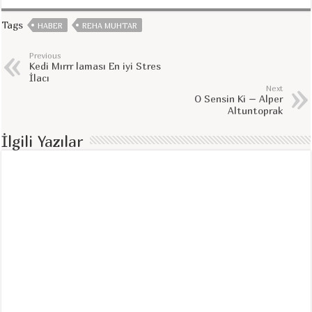
Tags
HABER
REHA MUHTAR
Previous
Kedi Mırrr laması En iyi Stres
İlacı
Next
O Sensin Ki – Alper
Altuntoprak
İlgili Yazılar