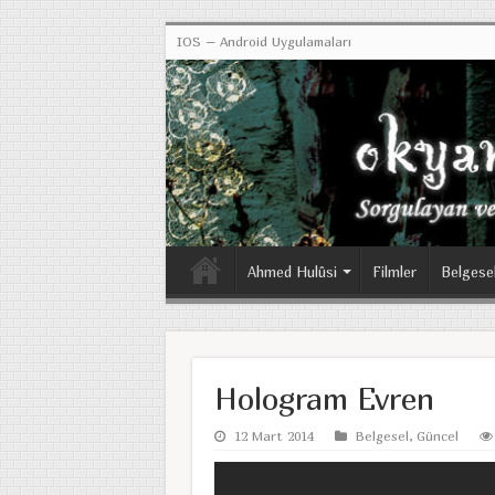
IOS – Android Uygulamaları
Ahmed Hulûsi
Filmler
Belgese
Hologram Evren
12 Mart 2014
Belgesel
,
Güncel