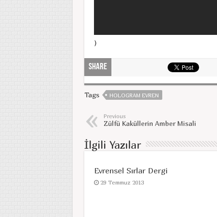
)
Share
Tags
HOLOGRAM EVREN
Previous
Zülfü Kaküllerin Amber Misali
İlgili Yazılar
Evrensel Sırlar Dergi
29 Temmuz 2013