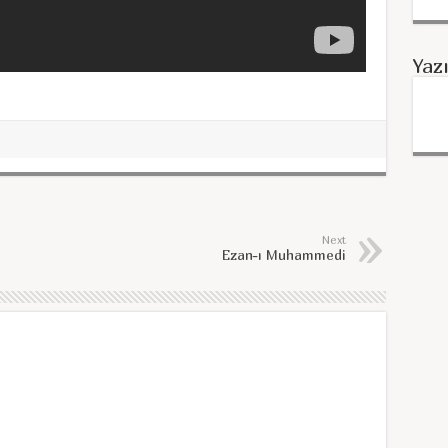
Yaz
Next
Ezan-ı Muhammedi