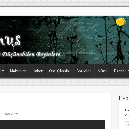
l
Makaleler
Haber
Öne Çıkanlar
Astroloji
Müzik
Eserler
E-p
E-
4,688 Views
e-