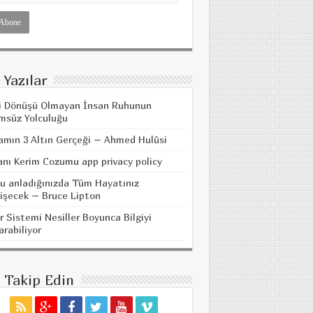
 Yazılar
i Dönüşü Olmayan İnsan Ruhunun
msüz Yolculuğu
amın 3 Altın Gerçeği – Ahmed Hulûsi
anı Kerim Cozumu app privacy policy
u anladığınızda Tüm Hayatınız
işecek – Bruce Lipton
r Sistemi Nesiller Boyunca Bilgiyi
arabiliyor
i Takip Edin