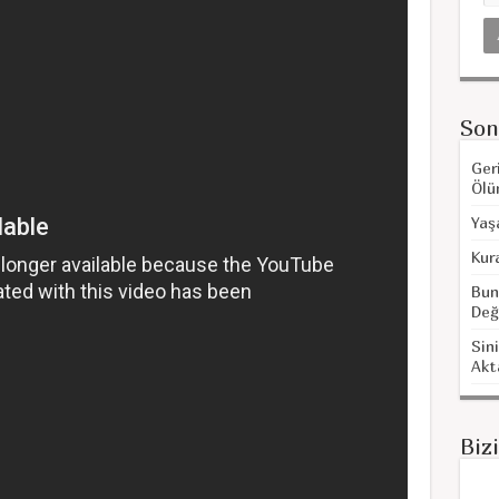
Son
Ger
Ölü
Yaş
Kur
Bun
Değ
Sini
Akt
Biz