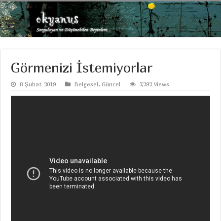
Görmenizi İstemiyorlar
8 Şubat 2019
Belgesel
,
Güncel
7,292 Views