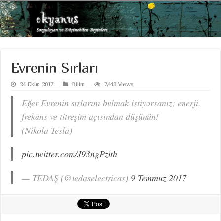
Evrenin Sırları
24 Ekim 2017
Bilim
7,448 Views
Eğer Evrenin sırlarını bulmak istiyorsanız; enerji,
frekans ve titreşim açısından düşünün!
(Nikola Tesla)
pic.twitter.com/J93ngPzlth
— TEDAŞ (@tedaselectricas)
9 Temmuz 2017