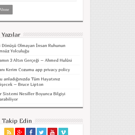
 Yazılar
i Dönüşü Olmayan İnsan Ruhunun
msüz Yolculuğu
amın 3 Altın Gerçeği – Ahmed Hulûsi
anı Kerim Cozumu app privacy policy
u anladığınızda Tüm Hayatınız
işecek – Bruce Lipton
r Sistemi Nesiller Boyunca Bilgiyi
arabiliyor
i Takip Edin