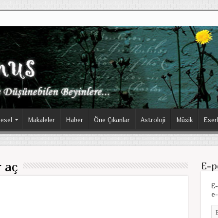
esel
Makaleler
Haber
Öne Çıkanlar
Astroloji
Müzik
Eser
r aç
E-p
E-
e-