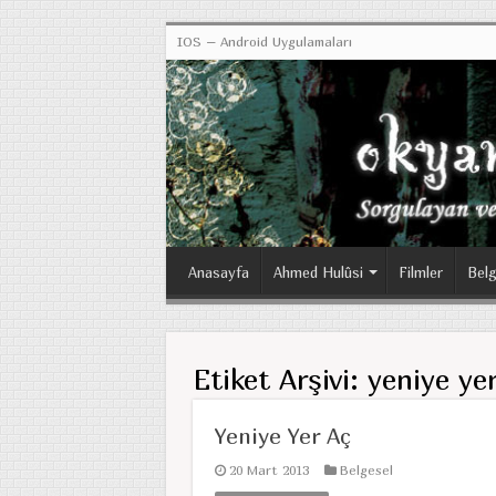
IOS – Android Uygulamaları
Anasayfa
Ahmed Hulûsi
Filmler
Belg
Etiket Arşivi:
yeniye ye
Yeniye Yer Aç
20 Mart 2013
Belgesel