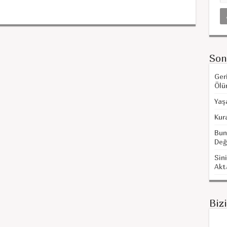
Son
Ger
Ölü
Yaş
Kur
Bun
Değ
Sini
Akt
Biz