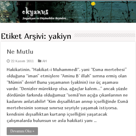
Etiket Arşivi:
yakiyn
Ne Mutlu
22 Kasım 2011
AH
Hakikatinin, “Hakikat-i Muhammedî“, yani “Esma mertebesi”
olduğuna “iman” etmişlere “Aminu B`illah” sırrına ermiş olan
“Mümin” denir! Bunu yaşamanın (yakînin) ise üç aşaması
vardır. “Denizler mürekkep olsa, ağaçlar kalem…” ancak yüzde
dördünün farkında olduğumuz “semâ“nın açığa çıkanlarının ne
kadarını anlatabilir! “Kim dışsallıktan arınıp içselliğinde Esmâ
mertebesinin sonsuz sınırsız seyriyle yaşamak istiyorsa,
kendisini dışsallıktan kurtarıp içselliğini yaşatacak
çalışmalarda bulunsun ve asla hakikati yanı ...
Devamını Oku »