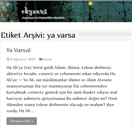
Etiket Arşivi:
ya varsa
Ya Varsa!
8 Ağustos 2010
Kıssa
Hz Ali’ye (ra), birisi geldi Adam, ölümü, tekrar dirilmeyi,
ahirette hesabı, cenneti ve cehennemi inkar ediyordu Hz
Ali’ye: – Ya Ali, siz müslümanlar ölüme ve ölüm ötesine
inanıyorsunuz; biz ise inanmıyoruz Siz cehennemden
kurtulmak, cennete girmek için bir sürü ibadet ediyor, mal
harcıyor, zahmete giriyorsunuz Bu zahmet değer mi? Hem
ölümden sonra tekrar dirilmenin olacağı ne malum? diye
sordu. Hz Ali ...
Devamını Oku »