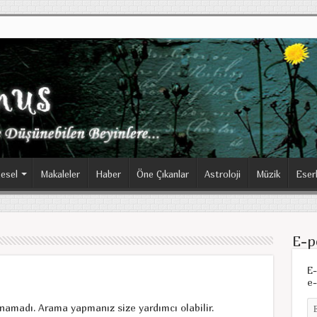
esel
Makaleler
Haber
Öne Çıkanlar
Astroloji
Müzik
Eser
E-p
E-
e-
unamadı. Arama yapmanız size yardımcı olabilir.