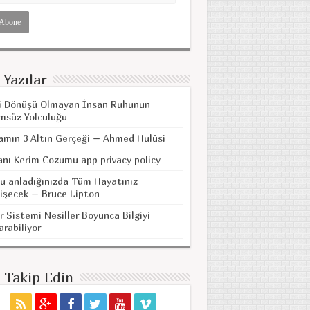
 Yazılar
i Dönüşü Olmayan İnsan Ruhunun
msüz Yolculuğu
amın 3 Altın Gerçeği – Ahmed Hulûsi
anı Kerim Cozumu app privacy policy
u anladığınızda Tüm Hayatınız
işecek – Bruce Lipton
r Sistemi Nesiller Boyunca Bilgiyi
arabiliyor
i Takip Edin