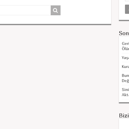
Son
Ger
Ölü
Yaş
Kur
Bun
Değ
Sini
Akt
Biz