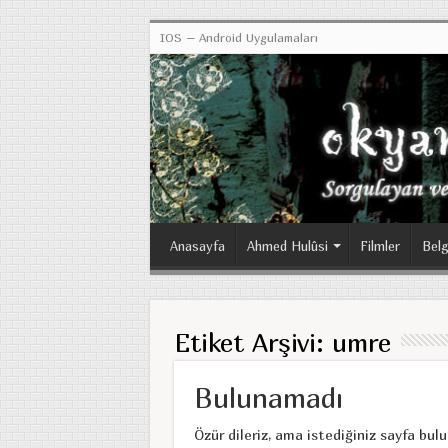
IOS – Android Uygulamaları
Anasayfa
Ahmed Hulûsi
Filmler
Belg
Etiket Arşivi:
umre
Bulunamadı
Özür dileriz, ama istediğiniz sayfa bul