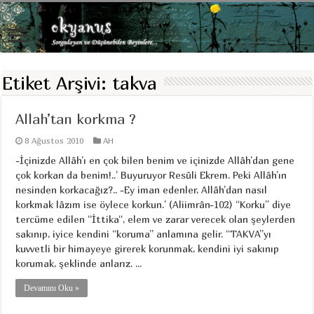
Etiket Arşivi:
takva
Allah’tan korkma ?
8 Ağustos 2010
AH
-İçinizde Allâh’ı en çok bilen benim ve içinizde Allâh’dan gene
çok korkan da benim!..’ Buyuruyor Resûli Ekrem. Peki Allâh’ın
nesinden korkacağız?.. -Ey iman edenler, Allâh’dan nasıl
korkmak lâzım ise öylece korkun.’ (Aliimrân-102) “Korku” diye
tercüme edilen “İttika“, elem ve zarar verecek olan şeylerden
sakınıp, iyice kendini “koruma” anlamına gelir. “TAKVA”yı
kuvvetli bir himayeye girerek korunmak, kendini iyi sakınıp
korumak, şeklinde anlarız. ...
Devamını Oku »