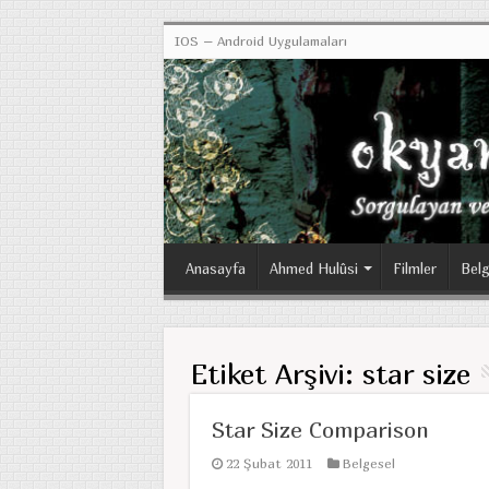
IOS – Android Uygulamaları
Anasayfa
Ahmed Hulûsi
Filmler
Belg
Etiket Arşivi:
star size
Star Size Comparison
22 Şubat 2011
Belgesel