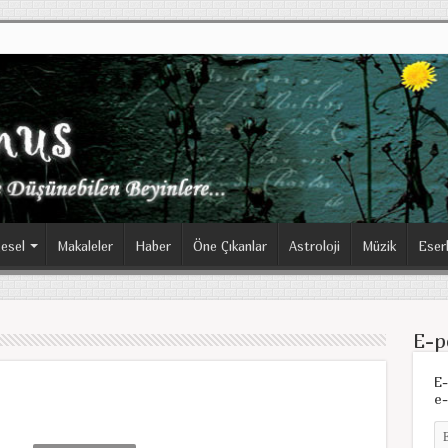
esel
Makaleler
Haber
Öne Çıkanlar
Astroloji
Müzik
Eser
E-p
E-
e-