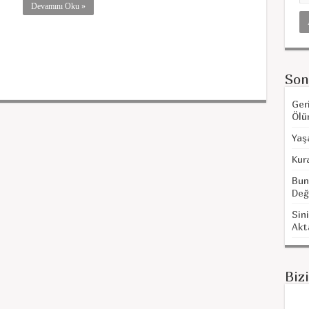
Devamını Oku »
Son
Ger
Ölü
Yaş
Kur
Bun
Değ
Sini
Akt
Biz