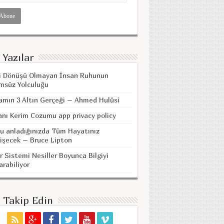
 Yazılar
i Dönüşü Olmayan İnsan Ruhunun
msüz Yolculuğu
amın 3 Altın Gerçeği – Ahmed Hulûsi
anı Kerim Cozumu app privacy policy
u anladığınızda Tüm Hayatınız
işecek – Bruce Lipton
r Sistemi Nesiller Boyunca Bilgiyi
arabiliyor
i Takip Edin