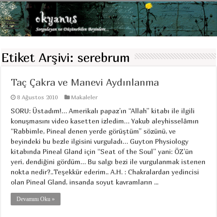
Etiket Arşivi:
serebrum
Taç Çakra ve Manevi Aydınlanma
8 Ağustos 2010
Makaleler
SORU: Üstadım!… Amerikalı papaz’ın “Allah” kitabı ile ilgili
konuşmasını video kasetten izledim… Yakub aleyhisselâmın
“Rabbimle, Pineal denen yerde görüştüm” sözünü, ve
beyindeki bu bezle ilgisini vurguladı… Guyton Physiology
kitabında Pineal Gland için “Seat of the Soul” yani: ÖZ’ün
yeri, dendiğini gördüm… Bu salgı bezi ile vurgulanmak istenen
nokta nedir?..Teşekkür ederim.. A.H. : Chakralardan yedincisi
olan Pineal Gland, insanda soyut kavramların ...
Devamını Oku »