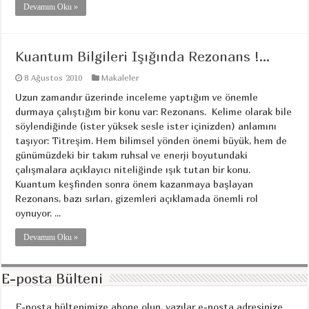
Devamını Oku »
Kuantum Bilgileri Işığında Rezonans !…
8 Ağustos 2010
Makaleler
Uzun zamandır üzerinde inceleme yaptığım ve önemle
durmaya çalıştığım bir konu var: Rezonans. Kelime olarak bile
söylendiğinde (ister yüksek sesle ister içinizden) anlamını
taşıyor: Titreşim. Hem bilimsel yönden önemi büyük, hem de
günümüzdeki bir takım ruhsal ve enerji boyutundaki
çalışmalara açıklayıcı niteliğinde ışık tutan bir konu.
Kuantum keşfinden sonra önem kazanmaya başlayan
Rezonans, bazı sırları, gizemleri açıklamada önemli rol
oynuyor. ...
Devamını Oku »
E-posta Bülteni
E-posta bültenimize abone olun, yazılar e-posta adresinize