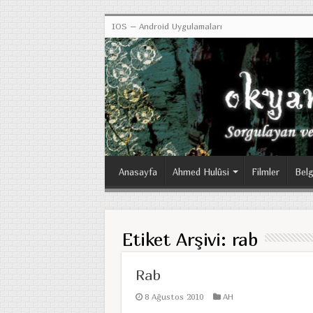
IOS – Android Uygulamaları
Anasayfa
Ahmed Hulûsi
Filmler
Belg
Etiket Arşivi:
rab
Rab
8 Ağustos 2010
AH