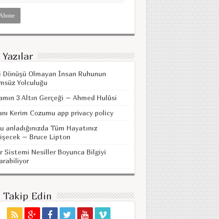
 Yazılar
i Dönüşü Olmayan İnsan Ruhunun
msüz Yolculuğu
amın 3 Altın Gerçeği – Ahmed Hulûsi
anı Kerim Cozumu app privacy policy
u anladığınızda Tüm Hayatınız
işecek – Bruce Lipton
r Sistemi Nesiller Boyunca Bilgiyi
arabiliyor
i Takip Edin