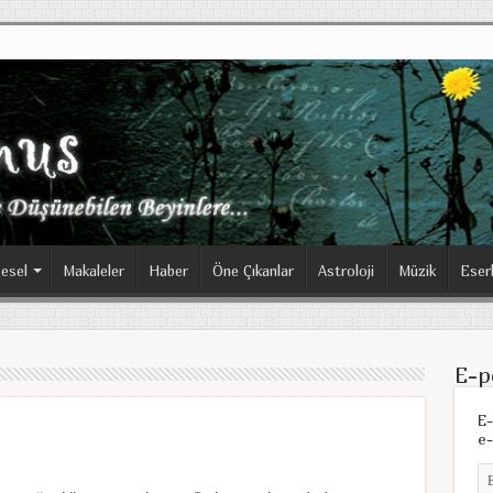
esel
Makaleler
Haber
Öne Çıkanlar
Astroloji
Müzik
Eser
E-p
E-
e-