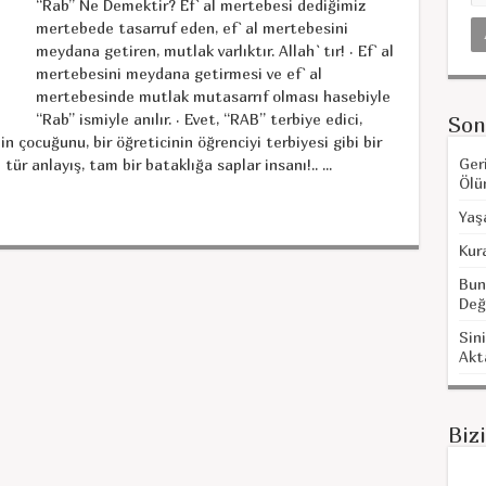
“Rab” Ne Demektir? Ef`al mertebesi dediğimiz
mertebede tasarruf eden, ef`al mertebesini
meydana getiren, mutlak varlıktır. Allah`tır! · Ef`al
mertebesini meydana getirmesi ve ef`al
mertebesinde mutlak mutasarrıf olması hasebiyle
“Rab” ismiyle anılır. · Evet, “RAB” terbiye edici,
Son
n çocuğunu, bir öğreticinin öğrenciyi terbiyesi gibi bir
Ger
ür anlayış, tam bir bataklığa saplar insanı!.. ...
Ölü
Yaş
Kur
Bun
Değ
Sini
Akt
Biz