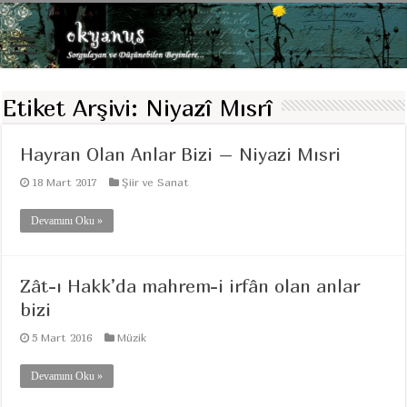
Etiket Arşivi:
Niyazî Mısrî
Hayran Olan Anlar Bizi – Niyazi Mısri
18 Mart 2017
Şiir ve Sanat
Devamını Oku »
Zât-ı Hakk’da mahrem-i irfân olan anlar
bizi
5 Mart 2016
Müzik
Devamını Oku »