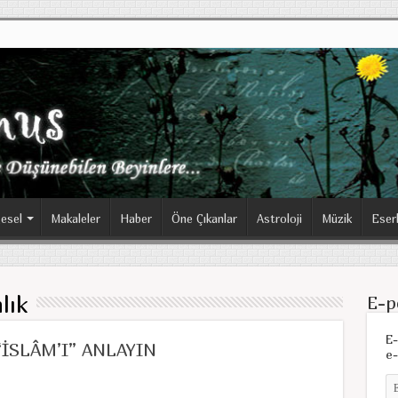
esel
Makaleler
Haber
Öne Çıkanlar
Astroloji
Müzik
Eser
lık
E-p
E-
İSLÂM’I” ANLAYIN
e-