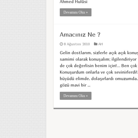
Ahmed Hulûsi
Devamını Oku »
Amacınız Ne ?
8 Ağustos 2010
AH
Gelin dostlarım, sizlerle açık açık ko
samimi olarak konuşalım; ilgilendiriyo
de çok değerlisin benim için!… Ben çok 
Konuşurdum onlarla ve çok sevinirlerdi!.
büyüdü elimde, dolaşırlardı omuzumda,
gözü mavi bir ...
Devamını Oku »