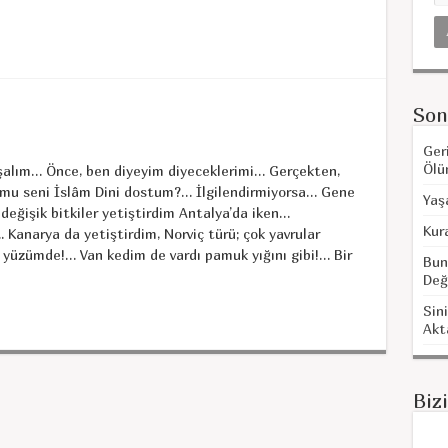
Son
Ger
Ölü
nuşalım… Önce, ben diyeyim diyeceklerimi… Gerçekten,
r mu seni İslâm Dini dostum?… İlgilendirmiyorsa… Gene
Yaş
değişik bitkiler yetiştirdim Antalya’da iken…
Kur
. Kanarya da yetiştirdim, Norviç türü; çok yavrular
 yüzümde!… Van kedim de vardı pamuk yığını gibi!… Bir
Bun
Değ
Sini
Akt
Biz