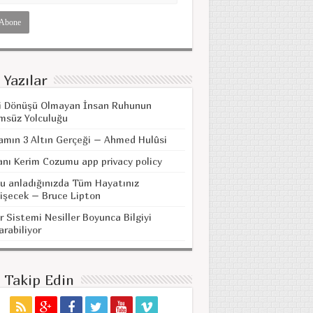
 Yazılar
i Dönüşü Olmayan İnsan Ruhunun
msüz Yolculuğu
amın 3 Altın Gerçeği – Ahmed Hulûsi
anı Kerim Cozumu app privacy policy
u anladığınızda Tüm Hayatınız
işecek – Bruce Lipton
r Sistemi Nesiller Boyunca Bilgiyi
arabiliyor
i Takip Edin