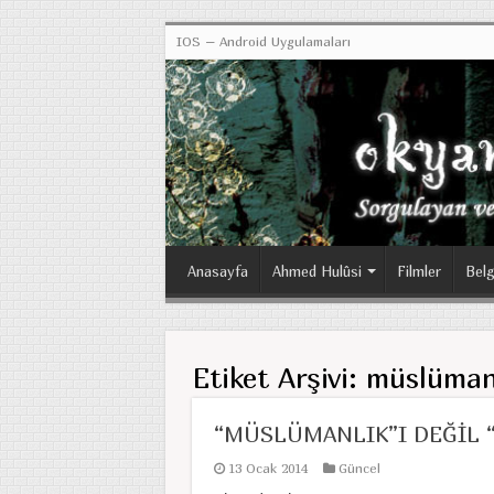
IOS – Android Uygulamaları
Anasayfa
Ahmed Hulûsi
Filmler
Belg
Etiket Arşivi:
müslüman
“MÜSLÜMANLIK”I DEĞİL “
13 Ocak 2014
Güncel