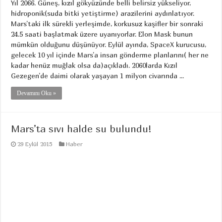
Yıl 2066. Güneş, kızıl gökyüzünde belli belirsiz yükseliyor,
hidroponik(suda bitki yetiştirme) arazilerini aydınlatıyor.
Mars’taki ilk sürekli yerleşimde, korkusuz kaşifler bir sonraki
24.5 saati başlatmak üzere uyanıyorlar. Elon Mask bunun
mümkün olduğunu düşünüyor. Eylül ayında, SpaceX kurucusu,
gelecek 10 yıl içinde Mars’a insan gönderme planlarını( her ne
kadar henüz muğlak olsa da)açıkladı. 2060larda Kızıl
Gezegen’de daimi olarak yaşayan 1 milyon civarında ...
Devamını Oku »
Mars’ta sıvı halde su bulundu!
29 Eylül 2015
Haber