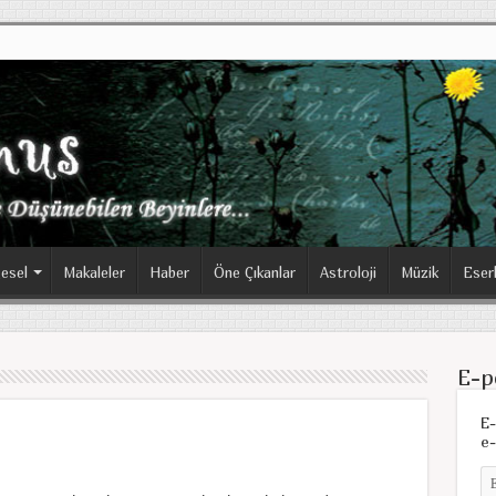
esel
Makaleler
Haber
Öne Çıkanlar
Astroloji
Müzik
Eser
E-p
E-
e-