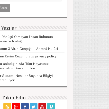
 Yazılar
i Dönüşü Olmayan İnsan Ruhunun
msüz Yolculuğu
amın 3 Altın Gerçeği – Ahmed Hulûsi
anı Kerim Cozumu app privacy policy
u anladığınızda Tüm Hayatınız
işecek – Bruce Lipton
r Sistemi Nesiller Boyunca Bilgiyi
arabiliyor
i Takip Edin