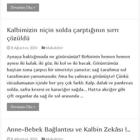
Devamını Oku »
Kalbimizin niçin solda çarptığının sırrı
çözüldü
8 Ağustos 2010
Makaleler
Aynaya baktığınızda ne görürsünüz? Birbirinin hemen hemen
aynısı iki kulak, iki göz, iki kol ve iki bacak. Görüntümüz
baştan sona çarpıcı bir simetriyi yansıtır; sağ tarafımız sol
tarafımızın yansımasıdır. Ama bu yalnızca görünüşte! Çünkü
vücudumuzun içinde her şey çok farklı. Kalp, dalak ve pankreas
solda, safra kesesi ve karaciğer sağda… Hatta akciğer gibi
çift organlar da sağ ile sol arasında ...
Devamını Oku »
Anne-Bebek Bağlantısı ve Kalbin Zekâsı !..
8 Ağustos 2010
Makaleler