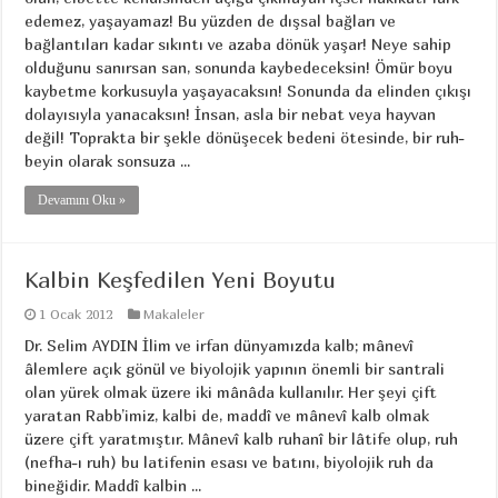
edemez, yaşayamaz! Bu yüzden de dışsal bağları ve
bağlantıları kadar sıkıntı ve azaba dönük yaşar! Neye sahip
olduğunu sanırsan san, sonunda kaybedeceksin! Ömür boyu
kaybetme korkusuyla yaşayacaksın! Sonunda da elinden çıkışı
dolayısıyla yanacaksın! İnsan, asla bir nebat veya hayvan
değil! Toprakta bir şekle dönüşecek bedeni ötesinde, bir ruh-
beyin olarak sonsuza ...
Devamını Oku »
Kalbin Keşfedilen Yeni Boyutu
1 Ocak 2012
Makaleler
Dr. Selim AYDIN İlim ve irfan dünyamızda kalb; mânevî
âlemlere açık gönül ve biyolojik yapının önemli bir santrali
olan yürek olmak üzere iki mânâda kullanılır. Her şeyi çift
yaratan Rabb’imiz, kalbi de, maddî ve mânevî kalb olmak
üzere çift yaratmıştır. Mânevî kalb ruhanî bir lâtife olup, ruh
(nefha-ı ruh) bu latifenin esası ve batını, biyolojik ruh da
bineğidir. Maddî kalbin ...