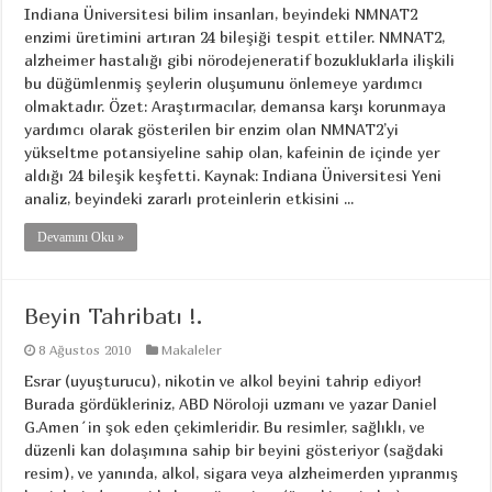
Indiana Üniversitesi bilim insanları, beyindeki NMNAT2
enzimi üretimini artıran 24 bileşiği tespit ettiler. NMNAT2,
alzheimer hastalığı gibi nörodejeneratif bozukluklarla ilişkili
bu düğümlenmiş şeylerin oluşumunu önlemeye yardımcı
olmaktadır. Özet: Araştırmacılar, demansa karşı korunmaya
yardımcı olarak gösterilen bir enzim olan NMNAT2’yi
yükseltme potansiyeline sahip olan, kafeinin de içinde yer
aldığı 24 bileşik keşfetti. Kaynak: Indiana Üniversitesi Yeni
analiz, beyindeki zararlı proteinlerin etkisini ...
Devamını Oku »
Beyin Tahribatı !.
8 Ağustos 2010
Makaleler
Esrar (uyuşturucu), nikotin ve alkol beyini tahrip ediyor!
Burada gördükleriniz, ABD Nöroloji uzmanı ve yazar Daniel
G.Amen´in şok eden çekimleridir. Bu resimler, sağlıklı, ve
düzenli kan dolaşımına sahip bir beyini gösteriyor (sağdaki
resim), ve yanında, alkol, sigara veya alzheimerden yıpranmış