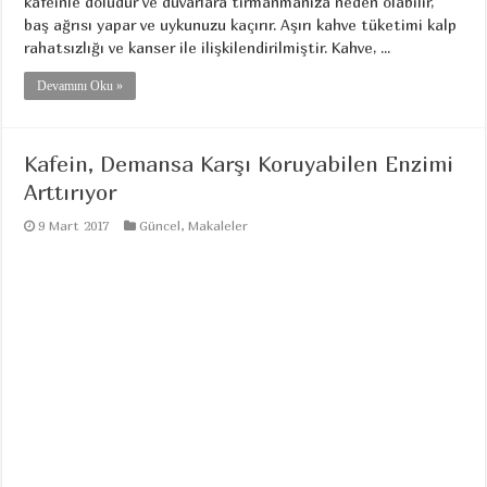
kafeinle doludur ve duvarlara tırmanmanıza neden olabilir,
baş ağrısı yapar ve uykunuzu kaçırır. Aşırı kahve tüketimi kalp
rahatsızlığı ve kanser ile ilişkilendirilmiştir. Kahve, ...
Devamını Oku »
Kafein, Demansa Karşı Koruyabilen Enzimi
Arttırıyor
9 Mart 2017
Güncel
,
Makaleler