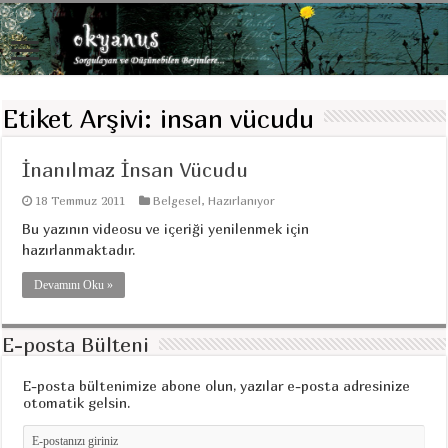
Etiket Arşivi:
insan vücudu
İnanılmaz İnsan Vücudu
18 Temmuz 2011
Belgesel
,
Hazırlanıyor
Bu yazının videosu ve içeriği yenilenmek için
hazırlanmaktadır.
Devamını Oku »
E-posta Bülteni
E-posta bültenimize abone olun, yazılar e-posta adresinize
otomatik gelsin.