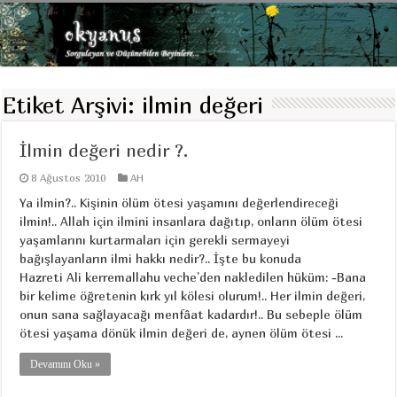
Etiket Arşivi:
ilmin değeri
İlmin değeri nedir ?.
8 Ağustos 2010
AH
Ya ilmin?.. Kişinin ölüm ötesi yaşamını değerlendireceği
ilmin!.. Allah için ilmini insanlara dağıtıp, onların ölüm ötesi
yaşamlarını kurtarmaları için gerekli sermayeyi
bağışlayanların ilmi hakkı nedir?.. İşte bu konuda
Hazreti Ali kerremallahu veche’den nakledilen hüküm: -Bana
bir kelime öğretenin kırk yıl kölesi olurum!.. Her ilmin değeri,
onun sana sağlayacağı menfâat kadardır!.. Bu sebeple ölüm
ötesi yaşama dönük ilmin değeri de, aynen ölüm ötesi ...
Devamını Oku »