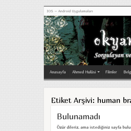
IOS – Android Uygulamaları
Anasayfa
Ahmed Hulûsi
Filmler
Belg
Etiket Arşivi:
human br
Bulunamadı
Özür dileriz, ama istediğiniz sayfa bul