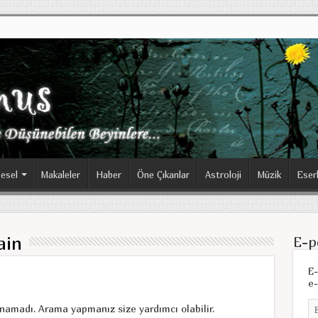
esel
Makaleler
Haber
Öne Çıkanlar
Astroloji
Müzik
Eser
ain
E-p
E-
e-
unamadı. Arama yapmanız size yardımcı olabilir.