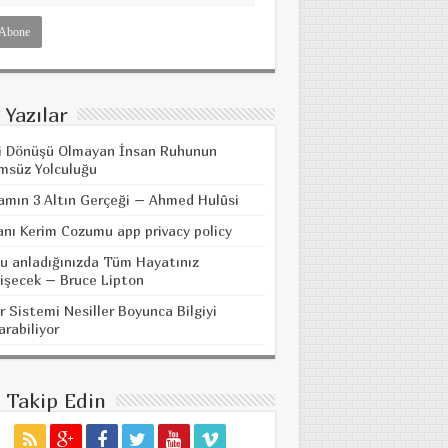
 Yazılar
i Dönüşü Olmayan İnsan Ruhunun
msüz Yolculuğu
amın 3 Altın Gerçeği – Ahmed Hulûsi
anı Kerim Cozumu app privacy policy
u anladığınızda Tüm Hayatınız
işecek – Bruce Lipton
r Sistemi Nesiller Boyunca Bilgiyi
arabiliyor
i Takip Edin