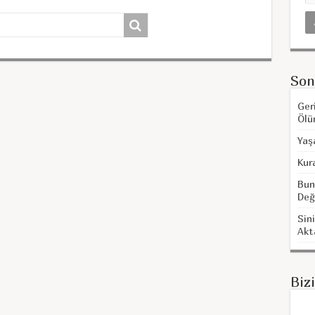
Son
Ger
Ölü
Yaş
Kur
Bun
Değ
Sini
Akt
Biz